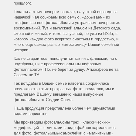
прошлого.
Теплым летним вечером на даче, на уютной веранде за
чашечкой чая собираем всю семью, «добываем» из
шкафов все-все фотоальбомы и устраиваем вечер ярких
воспоминаний. Тут и выпускной альбом из Детского сада,
смешной и милый, и тоже выпускной, но уже из ВУЗа, в
котором каждое фото искрится счастьем и гордостью, и
много еще самых разных «вместилищ» Вашей семейной
истории...
Как не старайтесь, неполучится так ни с флешкой, ни с
ноутбуком, ни с профессиональным цифровым
фотоаппаратом! Но, не берет за душу. Атмосфера не та.
Совсем не ТА.
Так вот,дабы в Вашей семье навсегда сохранилась
возможность таких прекрасных фото-посиделок, мы и
предлагаем Вашему вниманию наши выпускные
фотоальбомы от Студии Форма.
Наша продукция представлена более чем двумястами
видами вариантов.
Мы производим фотоальбомы трех «классических»
модификаций – с листами в виде файлов-карманчиков
для фото, фотоальбомы-самоклейки с «магнитными»