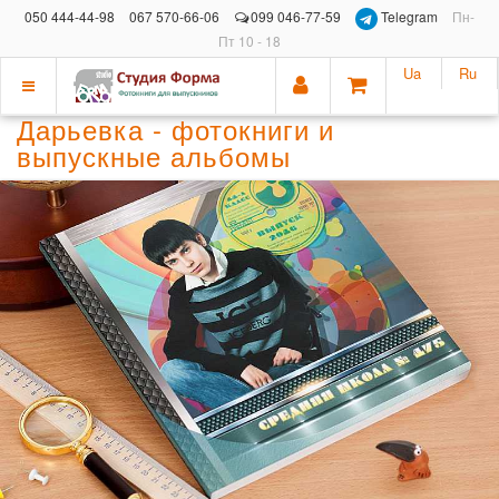
050 444-44-98
067 570-66-06
099 046-77-59
Telegram
Пн-
Пт 10 - 18
Ua
Ru
Показать
Дарьевка - фотокниги и
меню
выпускные альбомы