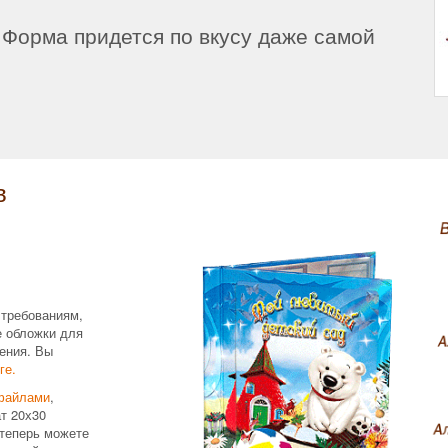
Форма придется по вкусу даже самой
в
 требованиям,
е обложки для
ения. Вы
ге.
файлами
,
т 20х30
теперь можете