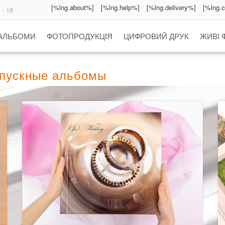
[%lng.about%]
[%lng.help%]
[%lng.delivery%]
[%lng.
 - 18
 АЛЬБОМИ
ФОТОПРОДУКЦІЯ
ЦИФРОВИЙ ДРУК
ЖИВІ 
ыпускные альбомы