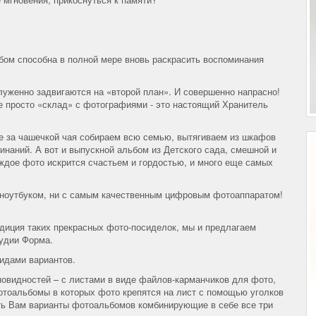
бом способна в полной мере вновь раскрасить воспоминания
уженно задвигаются на «второй план». И совершенно напрасно!
е просто «склад» с фотографиями - это настоящий Хранитель
е за чашечкой чая собираем всю семью, вытягиваем из шкафов
наний. А вот и выпускной альбом из Детского сада, смешной и
аждое фото искрится счастьем и гордостью, и много еще самых
 с ноутбуком, ни с самым качественным цифровым фотоаппаратом!
адиция таких прекрасных фото-посиделок, мы и предлагаем
удии Форма.
идами вариантов.
овидностей – с листами в виде файлов-карманчиков для фото,
тоальбомы в которых фото крепятся на лист с помощью уголков
ть Вам варианты фотоальбомов комбинирующие в себе все три