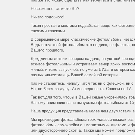
Невозможно, скажете Вы?
Ничего подобного!
Такая простая и местами подзабытая вещь как фотоаль
свежими красками.
В современном мире классические фотоальбомы незасл
Ведь выпускной фотоальбом это не диск, не флешка, н
Вашего прошлого.
Дождливым летним вечером на даче, на уютной веранд
все-все фотоальбомы и устраиваем вечер ярких воспоми
милый, и тоже выпускной, но уже из ВУЗа, в котором к
разных «вместилищ» Вашей семейной истории...
Как не старайтесь, неполучится так ни с флешкой, ни
Но, не берет за душу. Атмосфера не та. Совсем не ТА.
Так вот,для того, чтобы в Вашей семье укоренилась тр
Вашему вниманию наши выпускные фотоальбомы от Ст
Наша продукция представлена более чем двумястами в
Мы производим фотоальбомы трех «классических» разн
фотоальбомы-самоклейки с «магнитными» листами и фо
или двухстороннего скотча. Также мы можем предложи