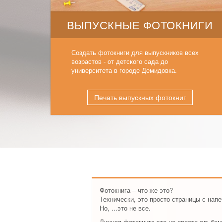
ВЫПУСКНЫЕ ФОТОКНИГИ
Создать фотокниги для выпускников всех
возрастов - от детского сада до
университета в городе Демидовка.
Печать выпускных фотокниг
Фотокнига – что же это?
Технически, это просто страницы с нап
Но, ...это не все.
Личная фотокнига это не просто альбом