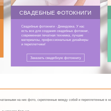
СВАДЕБНЫЕ ФОТОКНИГИ
Свадебные фотокниги - Демидовка. У нас
есть все для создания свадебных фотокниг,
современная печатная техниика, лучшие
материалоы, профессиональные дизайнеры
и переплетчики!
Заказать свадебную фотокнигу
ечатанными на них фото, скрепленные между собой и переплетенные в н
, а намного больше.