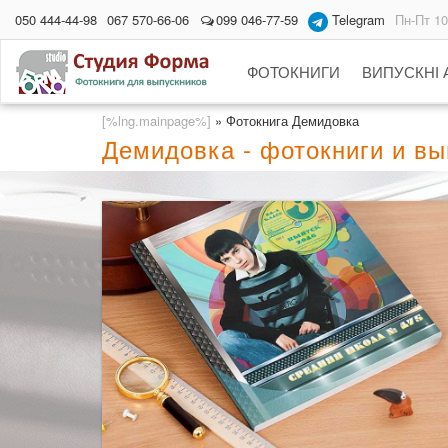
050 444-44-98
067 570-66-06
099 046-77-59
Telegram
Пн-Пт 10
ФОТОКНИГИ
ВИПУСКНІ
[%lng.mainpage%]
»
Фотокнига Демидовка
Демидовка - фотокниги и в