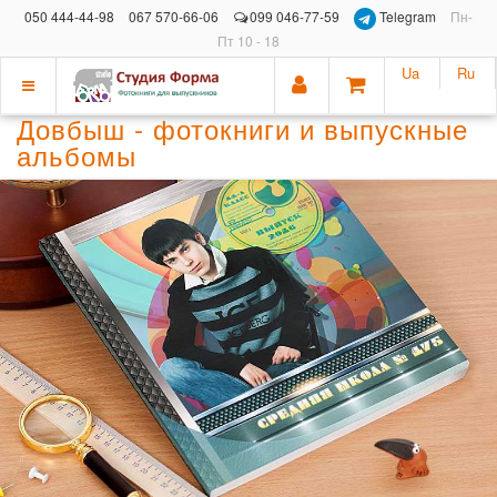
050 444-44-98
067 570-66-06
099 046-77-59
Telegram
Пн-
Пт 10 - 18
Ua
Ru
Показать
Довбыш - фотокниги и выпускные
меню
альбомы