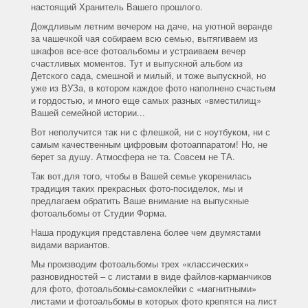
настоящий Хранитель Вашего прошлого.
Дождливым летним вечером на даче, на уютной веранде
за чашечкой чая собираем всю семью, вытягиваем из
шкафов все-все фотоальбомы и устраиваем вечер
счастливых моментов. Тут и выпускной альбом из
Детского сада, смешной и милый, и тоже выпускной, но
уже из ВУЗа, в котором каждое фото наполнено счастьем
и гордостью, и много еще самых разных «вместилищ»
Вашей семейной истории...
Вот неполучится так ни с флешкой, ни с ноутбуком, ни с
самым качественным цифровым фотоаппаратом! Но, не
берет за душу. Атмосфера не та. Совсем не ТА.
Так вот,для того, чтобы в Вашей семье укоренилась
традиция таких прекрасных фото-посиделок, мы и
предлагаем обратить Ваше внимание на выпускные
фотоальбомы от Студии Форма.
Наша продукция представлена более чем двумястами
видами вариантов.
Мы производим фотоальбомы трех «классических»
разновидностей – с листами в виде файлов-карманчиков
для фото, фотоальбомы-самоклейки с «магнитными»
листами и фотоальбомы в которых фото крепятся на лист