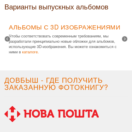
Варианты выпускных альбомов
АЛЬБОМЫ С 3D ИЗОБРАЖЕНИЯМИ
Чтобы соответствовать современным требованиям, мы
разработали принципиально новые обложки для альбомов,
использующие 3D-изображения. Вы можете ознакомиться с
ними в
каталоге.
Возможные типы изделий:
Альбом с файлами
,
Альбомная
крышка
и
Планшет
. Формат 20х30 вертикальный. Помимо
альбомов, вы теперь можете заказать фотокнигу Стандарт с
3D обложкой.
ДОВБЫШ - ГДЕ ПОЛУЧИТЬ
ЗАКАЗАННУЮ ФОТОКНИГУ?