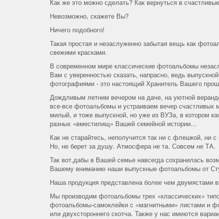
Как же это можно сделать? Как вернуться в счастливые
Невозможно, скажете Вы?
Ничего подобного!
Такая простая и незаслуженно забытая вещь как фотоа
свежими красками.
В современном мире классические фотоальбомы незасл
Вам с уверенностью сказать, напрасно, ведь выпускной
фотографиями - это настоящий Хранитель Вашего прош
Дождливым летним вечером на даче, на уютной веранд
все-все фотоальбомы и устраиваем вечер счастливых м
милый, и тоже выпускной, но уже из ВУЗа, в котором к
разных «вместилищ» Вашей семейной истории...
Как не старайтесь, неполучится так ни с флешкой, ни
Но, не берет за душу. Атмосфера не та. Совсем не ТА.
Так вот,дабы в Вашей семье навсегда сохранилась воз
Вашему вниманию наши выпускные фотоальбомы от Ст
Наша продукция представлена более чем двумястами в
Мы производим фотоальбомы трех «классических» типо
фотоальбомы-самоклейки с «магнитными» листами и фо
или двухстороннего скотча. Также у нас имеются вари