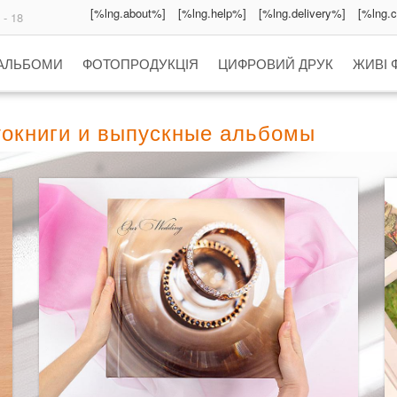
[%lng.about%]
[%lng.help%]
[%lng.delivery%]
[%lng.
 - 18
 АЛЬБОМИ
ФОТОПРОДУКЦІЯ
ЦИФРОВИЙ ДРУК
ЖИВІ 
токниги и выпускные альбомы