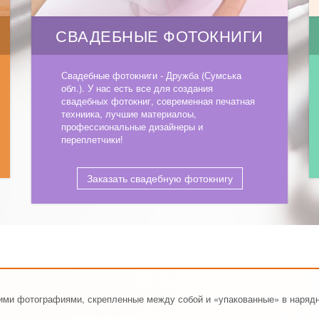
СВАДЕБНЫЕ ФОТОКНИГИ
Свадебные фотокниги - Дружба (Сумська
обл.). У нас есть все для создания
свадебных фотокниг, современная печатная
техниика, лучшие материалоы,
профессиональные дизайнеры и
переплетчики!
Заказать свадебную фотокнигу
шими фотографиями, скрепленные между собой и «упакованные» в наряд