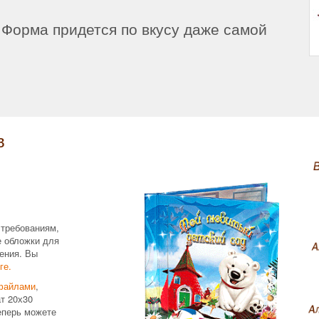
Форма придется по вкусу даже самой
в
 требованиям,
е обложки для
ения. Вы
ге.
файлами
,
т 20х30
еперь можете