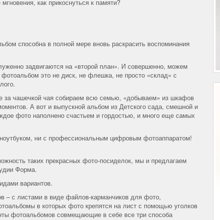
 мгновения, как прикоснуться к памяти?
льбом способна в полной мере вновь раскрасить воспоминания
уженно задвигаются на «второй план». И совершенно, можем
 фотоальбом это не диск, не флешка, не просто «склад» с
лого.
е за чашечкой чая собираем всю семью, «добываем» из шкафов
оментов. А вот и выпускной альбом из Детского сада, смешной и
аждое фото наполнено счастьем и гордостью, и много еще самых
 с ноутбуком, ни с профессиональным цифровым фотоаппаратом!
можность таких прекрасных фото-посиделок, мы и предлагаем
удии Форма.
идами вариантов.
в – с листами в виде файлов-карманчиков для фото,
тоальбомы в которых фото крепятся на лист с помощью уголков
анты фотоальбомов совмещающие в себе все три способа