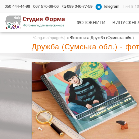
050 444-44-98
067 570-66-06
099 046-77-59
Telegram
Пн-Пт 10
ФОТОКНИГИ
ВИПУСКНІ
[%lng.mainpage%]
»
Фотокнига Дружба (Сумська обл.)
Дружба (Сумська обл.) - фо