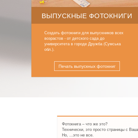
ВЫПУСКНЫЕ ФОТОКНИГИ
Создать фотокниги для выпускников всех
возрастов - от детского сада до
университета в городе Дружба (Сумська
обл.).
Печать выпускных фотокниг
Фотокнига – что же это?
Технически, это просто страницы с Ва
Но, ...это не все.