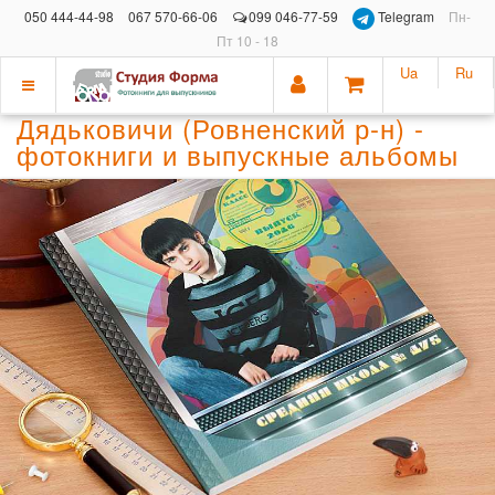
050 444-44-98
067 570-66-06
099 046-77-59
Telegram
Пн-
Пт 10 - 18
Ua
Ru
Показать
Дядьковичи (Ровненский р-н) -
меню
фотокниги и выпускные альбомы