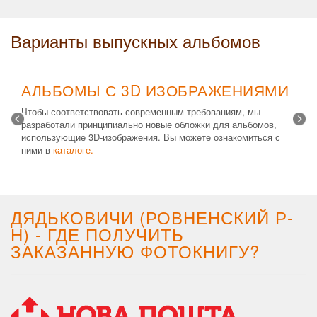
Варианты выпускных альбомов
АЛЬБОМЫ С 3D ИЗОБРАЖЕНИЯМИ
Чтобы соответствовать современным требованиям, мы
разработали принципиально новые обложки для альбомов,
использующие 3D-изображения. Вы можете ознакомиться с
ними в
каталоге.
Возможные типы изделий:
Альбом с файлами
,
Альбомная
крышка
и
Планшет
. Формат 20х30 вертикальный. Кроме
альбомов, вы теперь можете заказать фотокнигу Стандарт с
3D обложкой.
ДЯДЬКОВИЧИ (РОВНЕНСКИЙ Р-
Н) - ГДЕ ПОЛУЧИТЬ
ЗАКАЗАННУЮ ФОТОКНИГУ?