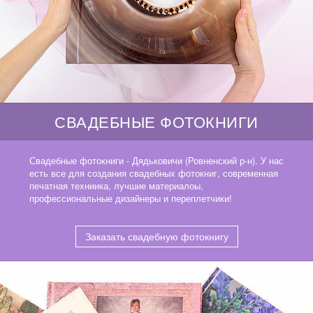
СВАДЕБНЫЕ ФОТОКНИГИ
Свадебные фотокниги - Дядьковичи (Ровненский р-н). У нас
есть все для создания свадебных фотокниг, современная
печатная техниика, лучшие материалоы,
профессиональные дизайнеры и переплетчики!
Заказать свадебную фотокнигу