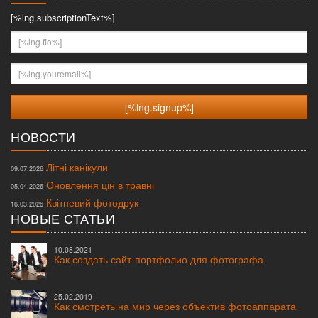
[%lng.subscriptionText%]
[%lng.fio%]
[%lng.youremail%]
НОВОСТИ
Літні канікули
09.07.2026
Оновлення цін в травні
05.04.2026
Квітневий фотодрук
16.03.2026
НОВЫЕ СТАТЬИ
10.08.2021
Как создать сайт-портфолио для фотографа
25.02.2019
Как смотреть на мир через объектив фотоаппарата