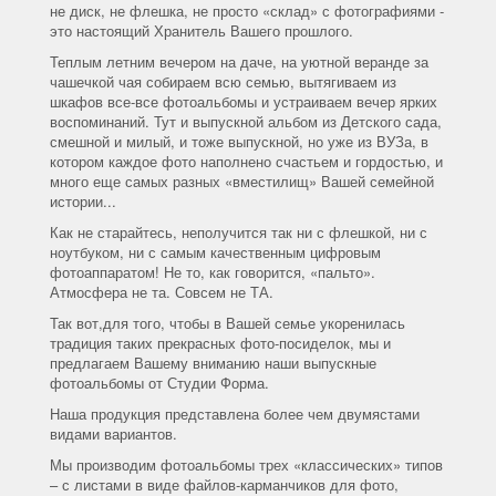
не диск, не флешка, не просто «склад» с фотографиями -
это настоящий Хранитель Вашего прошлого.
Теплым летним вечером на даче, на уютной веранде за
чашечкой чая собираем всю семью, вытягиваем из
шкафов все-все фотоальбомы и устраиваем вечер ярких
воспоминаний. Тут и выпускной альбом из Детского сада,
смешной и милый, и тоже выпускной, но уже из ВУЗа, в
котором каждое фото наполнено счастьем и гордостью, и
много еще самых разных «вместилищ» Вашей семейной
истории...
Как не старайтесь, неполучится так ни с флешкой, ни с
ноутбуком, ни с самым качественным цифровым
фотоаппаратом! Не то, как говорится, «пальто».
Атмосфера не та. Совсем не ТА.
Так вот,для того, чтобы в Вашей семье укоренилась
традиция таких прекрасных фото-посиделок, мы и
предлагаем Вашему вниманию наши выпускные
фотоальбомы от Студии Форма.
Наша продукция представлена более чем двумястами
видами вариантов.
Мы производим фотоальбомы трех «классических» типов
– с листами в виде файлов-карманчиков для фото,