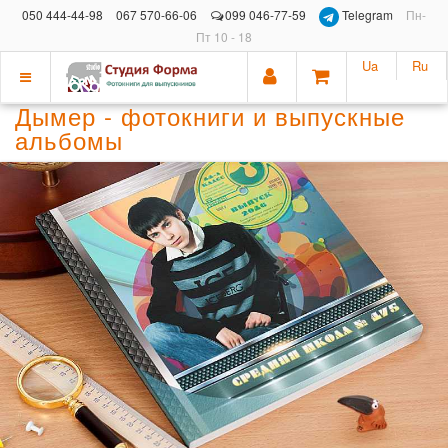
050 444-44-98
067 570-66-06
099 046-77-59
Telegram
Пн-
Пт 10 - 18
Ua
Ru
Показать
Дымер - фотокниги и выпускные
меню
альбомы