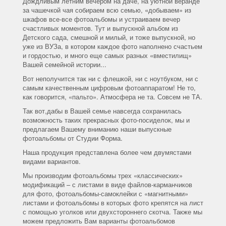
Дождливым летним вечером на даче, на уютной веранде
за чашечкой чая собираем всю семью, «добываем» из
шкафов все-все фотоальбомы и устраиваем вечер
счастливых моментов. Тут и выпускной альбом из
Детского сада, смешной и милый, и тоже выпускной, но
уже из ВУЗа, в котором каждое фото наполнено счастьем
и гордостью, и много еще самых разных «вместилищ»
Вашей семейной истории...
Вот неполучится так ни с флешкой, ни с ноутбуком, ни с
самым качественным цифровым фотоаппаратом! Не то,
как говорится, «пальто». Атмосфера не та. Совсем не ТА.
Так вот,дабы в Вашей семье навсегда сохранилась
возможность таких прекрасных фото-посиделок, мы и
предлагаем Вашему вниманию наши выпускные
фотоальбомы от Студии Форма.
Наша продукция представлена более чем двумястами
видами вариантов.
Мы производим фотоальбомы трех «классических»
модификаций – с листами в виде файлов-карманчиков
для фото, фотоальбомы-самоклейки с «магнитными»
листами и фотоальбомы в которых фото крепятся на лист
с помощью уголков или двухстороннего скотча. Также мы
можем предложить Вам варианты фотоальбомов