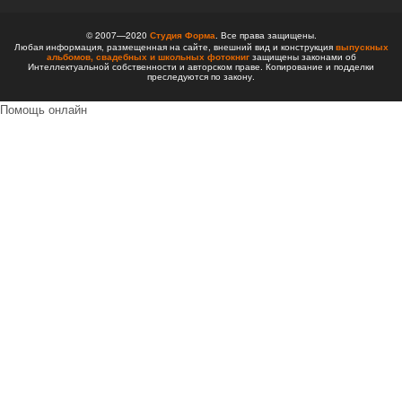
© 2007—2020
Студия Форма
. Все права защищены.
Любая информация, размещенная на сайте, внешний вид и конструкция
выпускных
альбомов,
свадебных и школьных фотокниг
защищены законами об
Интеллектуальной собственности и авторском праве. Копирование и подделки
преследуются по закону.
Помощь онлайн