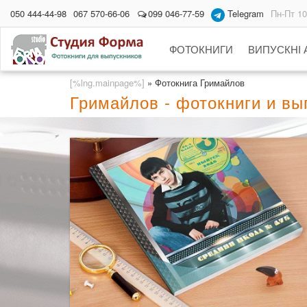
050 444-44-98
067 570-66-06
099 046-77-59
Telegram
Пн-Пт 10
ФОТОКНИГИ
ВИПУСКНІ
[%lng.mainpage%]
»
Фотокнига Гримайлов
Гримайлов - фотокниги и в