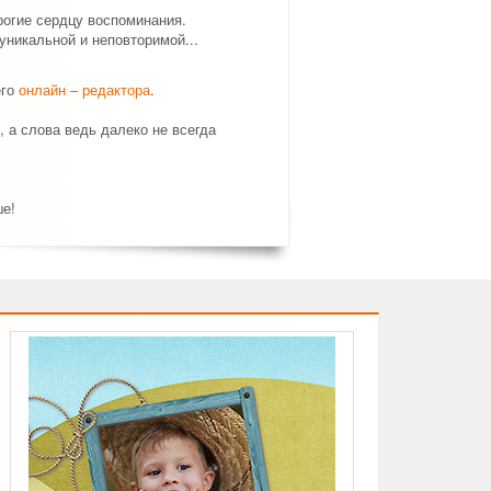
рогие сердцу воспоминания.
никальной и неповторимой...
его
онлайн – редактора
.
, а слова ведь далеко не всегда
ше!