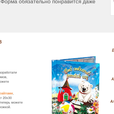
 Форма обязательно понравится даже
!
в
азработали
омов,
ожете
файлами
,
т 20х30
теперь можете
ложкой.