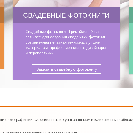
СВАДЕБНЫЕ ФОТОКНИГИ
Свадебные фотокниги - Гримайлов. У нас
есть все для создания свадебных фотокниг,
современная печатная техниика, лучшие
материалоы, профессиональные дизайнеры
и переплетчики!
Заказать свадебную фотокнигу
ими фотографиями, скрепленные и «упакованные» в качественную обложк
, а навсегда запечатленные воспоминания.