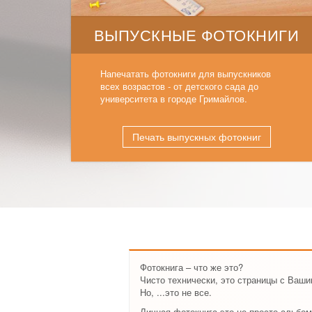
ВЫПУСКНЫЕ ФОТОКНИГИ
Напечатать фотокниги для выпускников
всех возрастов - от детского сада до
университета в городе Гримайлов.
Печать выпускных фотокниг
Фотокнига – что же это?
Чисто технически, это страницы с Ваш
Но, ...это не все.
Личная фотокнига это не просто альбом