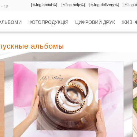
[%lng.about%]
[%lng.help%]
[%lng.delivery%]
[%lng.
 - 18
 АЛЬБОМИ
ФОТОПРОДУКЦІЯ
ЦИФРОВИЙ ДРУК
ЖИВІ 
ыпускные альбомы