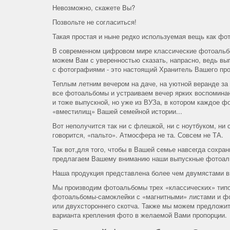
Невозможно, скажете Вы?
Позвольте не согласиться!
Такая простая и ныне редко используемая вещь как фо
В современном цифровом мире классические фотоальбо
можем Вам с уверенностью сказать, напрасно, ведь вы
с фотографиями - это настоящий Хранитель Вашего пр
Теплым летним вечером на даче, на уютной веранде за
все фотоальбомы и устраиваем вечер ярких воспоминан
и тоже выпускной, но уже из ВУЗа, в котором каждое ф
«вместилищ» Вашей семейной истории...
Вот неполучится так ни с флешкой, ни с ноутбуком, н
говорится, «пальто». Атмосфера не та. Совсем не ТА.
Так вот,для того, чтобы в Вашей семье навсегда сохра
предлагаем Вашему вниманию наши выпускные фотоал
Наша продукция представлена более чем двумястами в
Мы производим фотоальбомы трех «классических» типо
фотоальбомы-самоклейки с «магнитными» листами и фо
или двухстороннего скотча. Также мы можем предложи
варианта крепления фото в желаемой Вами пропорции.