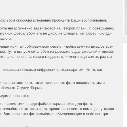
тоальбом способна мгновенно пробудить Ваши воспоминания.
мы незаслуженно задвигаются на «второй план». И совершенно,
пускной фотоальбом это не диск, не флешка, не просто «склад»
ошлого.
 чашечкой чая собираем всю семью, «добываем» из шкафов все-
ий. Тут и выпускной альбом из Детского сада, смешной и милый,
ото наполнено счастьем и гордостью, и много еще самых разных
и с профессиональным цифровым фотоаппаратом! Не то, как
нилась возможность таких прекрасных фото-посиделок, мы и
ьбомы от Студии Форма.
идами вариантов.
в – с листами в виде файлов-карманчиков для фото,
тоальбомы в которых фото крепятся на лист с помощью уголков
ть Вам варианты фотоальбомов объеденяющие в себе все три