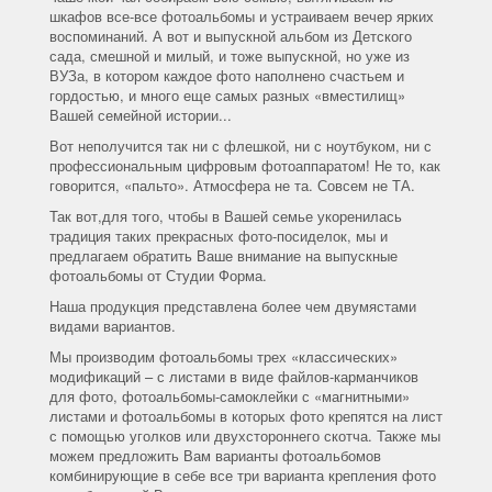
шкафов все-все фотоальбомы и устраиваем вечер ярких
воспоминаний. А вот и выпускной альбом из Детского
сада, смешной и милый, и тоже выпускной, но уже из
ВУЗа, в котором каждое фото наполнено счастьем и
гордостью, и много еще самых разных «вместилищ»
Вашей семейной истории...
Вот неполучится так ни с флешкой, ни с ноутбуком, ни с
профессиональным цифровым фотоаппаратом! Не то, как
говорится, «пальто». Атмосфера не та. Совсем не ТА.
Так вот,для того, чтобы в Вашей семье укоренилась
традиция таких прекрасных фото-посиделок, мы и
предлагаем обратить Ваше внимание на выпускные
фотоальбомы от Студии Форма.
Наша продукция представлена более чем двумястами
видами вариантов.
Мы производим фотоальбомы трех «классических»
модификаций – с листами в виде файлов-карманчиков
для фото, фотоальбомы-самоклейки с «магнитными»
листами и фотоальбомы в которых фото крепятся на лист
с помощью уголков или двухстороннего скотча. Также мы
можем предложить Вам варианты фотоальбомов
комбинирующие в себе все три варианта крепления фото