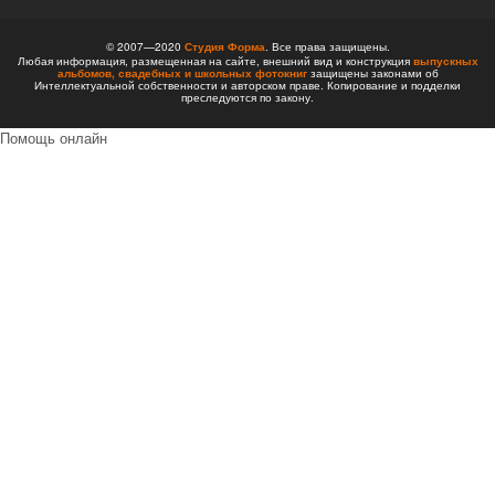
© 2007—2020
Студия Форма
. Все права защищены.
Любая информация, размещенная на сайте, внешний вид и конструкция
выпускных
альбомов,
свадебных и школьных фотокниг
защищены законами об
Интеллектуальной собственности и авторском праве. Копирование и подделки
преследуются по закону.
Помощь онлайн