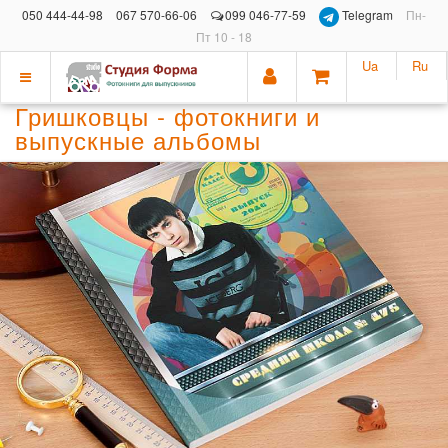
050 444-44-98
067 570-66-06
099 046-77-59
Telegram
Пн-
Пт 10 - 18
Ua
Ru
Показать
Гришковцы - фотокниги и
меню
выпускные альбомы