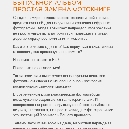
ВЫПУСКНОЙ АЛЬБОМ -
ПРОСТАЯ ЗАМЕНА ФОТОКНИГЕ
Сегодня в мире, полном высокотехнологичной техники,
предназначенной для получения и хранения цифровых
фотографий, иногда возникает непреодолимое желание
не просто увидеть, а дотронуться, подержать в руках
дорогие сердцу воспоминания и моменты.
Как же это можно сделать? Как вернуться в счастливые
мгновения, как прикоснуться к памяти?
Невозможно, скажете Вы?
Позвольте не согласиться!
Такая простая и ныне редко используемая вещь как
фотоальбом способна мгновенно вновь раскрасить
воспоминания свежими красками.
В современном мире классические фотоальбомы
незаслуженно задвигаются на «второй план». И
совершенно напрасно, ведь выпускной фотоальбом это
не диск, не флешка, не просто «склад» с фотографиями -
это настоящий Хранитель Вашего прошлого.
Теплым летним вечером на даче, на уютной веранде за
чашечкой чая собираем всю семью, вытягиваем из