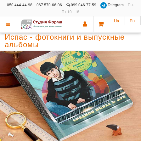
050 444-44-98
067 570-66-06
099 046-77-59
Telegram
Пн-
Пт 10 - 18
Ua
Ru
Показать
Испас - фотокниги и выпускные
меню
альбомы