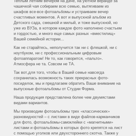
Теплым летним вечером на даче, на уютной веранде за
чашечкой чая собираем всю семью, вытягиваем из
шкафов все-все фотоальбомы и устраиваем вечер
счастливых моментов. А вот и выпускной альбом из
Детского сада, смешной и милый, и тоже выпускной, но
уже из ВУЗа, в котором каждое фото наполнено счастьем
и гордостью, и много еще самых разных «вместилищ»
Вашей семейной истории...
Как не старайтесь, неполучится так ни с флешкой, ни с
ноутбуком, ни с профессиональным цифровым
фотоаппаратом! Не то, как говорится, «пальто».
Атмосфера не та. Совсем не ТА.
Так вот,для того, чтобы в Вашей семье навсегда
сохранилась возможность таких прекрасных фото-
посиделок, мы и предлагаем обратить Ваше внимание на
выпускные фотоальбомы от Студии Форма.
Наша продукция представлена более чем двумястами
видами вариантов.
Мы производим фотоальбомы трех «классических»
разновидностей – с листами в виде файлов-карманчиков
для фото, фотоальбомы-самоклейки с «магнитными»
листами и фотоальбомы в которых фото крепятся на лист
с помощью уголков или двухстороннего скотча. Также у