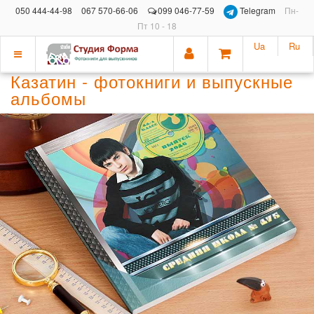
050 444-44-98
067 570-66-06
099 046-77-59
Telegram
Пн-
Пт 10 - 18
Ua
Ru
Показать
Казатин - фотокниги и выпускные
меню
альбомы