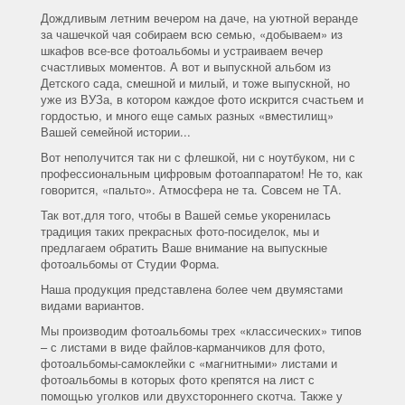
Дождливым летним вечером на даче, на уютной веранде
за чашечкой чая собираем всю семью, «добываем» из
шкафов все-все фотоальбомы и устраиваем вечер
счастливых моментов. А вот и выпускной альбом из
Детского сада, смешной и милый, и тоже выпускной, но
уже из ВУЗа, в котором каждое фото искрится счастьем и
гордостью, и много еще самых разных «вместилищ»
Вашей семейной истории...
Вот неполучится так ни с флешкой, ни с ноутбуком, ни с
профессиональным цифровым фотоаппаратом! Не то, как
говорится, «пальто». Атмосфера не та. Совсем не ТА.
Так вот,для того, чтобы в Вашей семье укоренилась
традиция таких прекрасных фото-посиделок, мы и
предлагаем обратить Ваше внимание на выпускные
фотоальбомы от Студии Форма.
Наша продукция представлена более чем двумястами
видами вариантов.
Мы производим фотоальбомы трех «классических» типов
– с листами в виде файлов-карманчиков для фото,
фотоальбомы-самоклейки с «магнитными» листами и
фотоальбомы в которых фото крепятся на лист с
помощью уголков или двухстороннего скотча. Также у