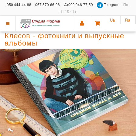
050 444-44-98
067 570-66-06
099 046-77-59
Telegram
Пн-
Пт 10 - 18
Ua
Ru
Показать
Клесов - фотокниги и выпускные
меню
альбомы