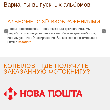
Варианты выпускных альбомов
АЛЬБОМЫ С 3D ИЗОБРАЖЕНИЯМИ
Чтобы соответствовать современным требованиям, мы
разработали принципиально новые обложки для альбомов,
использующие 3D-изображения. Вы можете ознакомиться с
ними в
каталоге.
Возможные типы изделий:
Альбом с файлами
,
Альбомная
крышка
и
Планшет
. Формат 20х30 вертикальный. Кроме
альбомов, вы теперь можете заказать фотокнигу Стандарт с
3D обложкой.
КОПЫЛОВ - ГДЕ ПОЛУЧИТЬ
ЗАКАЗАННУЮ ФОТОКНИГУ?