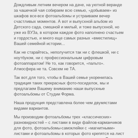
Дождливым летним вечером на даче, на уютной веранде
за чашечкой чая собираем всю семью, «добываем» из
шкафов все-все фотоальбомы и устраиваем вечер
счастливых моментов. А вот и выпускной альбом из
Детского сада, смешной и милый, и тоже выпускной, но
уже из ВУЗа, в котором каждое фото наполнено счастьем
и гордостью, и много еще самых разных «вместилищ»
Вашей семейной истории...
Как не старайтесь, неполучится так ни с флешкой, ни с
ноутбуком, ни с профессиональным цифровым
фотоаппаратом! Не то, как говорится, «пальто».
Атмосфера не та. Совсем не ТА.
Так вот,для того, чтобы в Вашей семье укоренилась
традиция таких прекрасных фото-посиделок, мы и
предлагаем Вашему вниманию наши выпускные
фотоальбомы от Студии Форма.
Наша продукция представлена более чем двумястами
видами вариантов.
Мы производим фотоальбомы трех «классических»
разновидностей – с листами в виде файлов-карманчиков
для фото, фотоальбомы-самоклейки с «магнитными»
листами и фотоальбомы в которых фото крепятся на лист