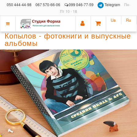
050 444-44-98
067 570-66-06
099 046-77-59
Telegram
Пн-
Пт 10 - 18
Ua
Ru
Показать
Копылов - фотокниги и выпускные
меню
альбомы