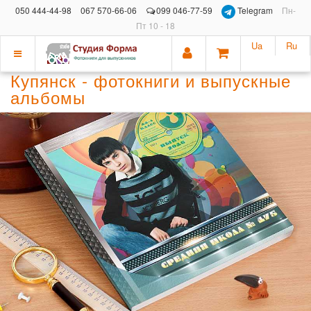
050 444-44-98
067 570-66-06
099 046-77-59
Telegram
Пн-
Пт 10 - 18
Ua
Ru
Показать
Купянск - фотокниги и выпускные
меню
альбомы