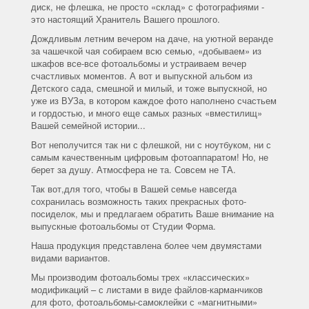
диск, не флешка, не просто «склад» с фотографиями -
это настоящий Хранитель Вашего прошлого.
Дождливым летним вечером на даче, на уютной веранде
за чашечкой чая собираем всю семью, «добываем» из
шкафов все-все фотоальбомы и устраиваем вечер
счастливых моментов. А вот и выпускной альбом из
Детского сада, смешной и милый, и тоже выпускной, но
уже из ВУЗа, в котором каждое фото наполнено счастьем
и гордостью, и много еще самых разных «вместилищ»
Вашей семейной истории...
Вот неполучится так ни с флешкой, ни с ноутбуком, ни с
самым качественным цифровым фотоаппаратом! Но, не
берет за душу. Атмосфера не та. Совсем не ТА.
Так вот,для того, чтобы в Вашей семье навсегда
сохранилась возможность таких прекрасных фото-
посиделок, мы и предлагаем обратить Ваше внимание на
выпускные фотоальбомы от Студии Форма.
Наша продукция представлена более чем двумястами
видами вариантов.
Мы производим фотоальбомы трех «классических»
модификаций – с листами в виде файлов-карманчиков
для фото, фотоальбомы-самоклейки с «магнитными»