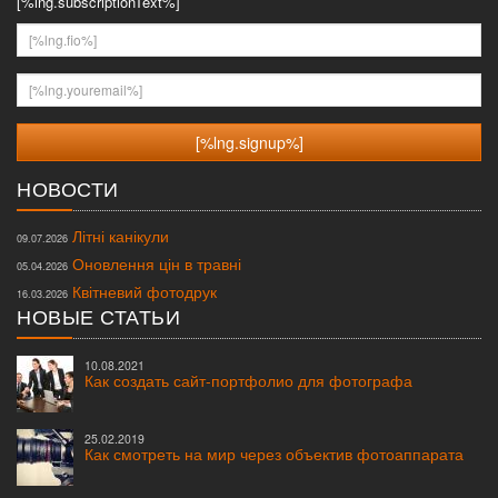
[%lng.subscriptionText%]
[%lng.fio%]
[%lng.youremail%]
НОВОСТИ
Літні канікули
09.07.2026
Оновлення цін в травні
05.04.2026
Квітневий фотодрук
16.03.2026
НОВЫЕ СТАТЬИ
10.08.2021
Как создать сайт-портфолио для фотографа
25.02.2019
Как смотреть на мир через объектив фотоаппарата