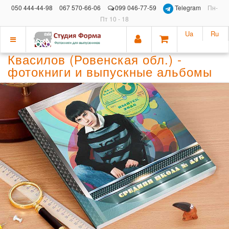
050 444-44-98
067 570-66-06
099 046-77-59
Telegram
Пн-
Пт 10 - 18
Ua
Ru
Показать
Квасилов (Ровенская обл.) -
меню
фотокниги и выпускные альбомы