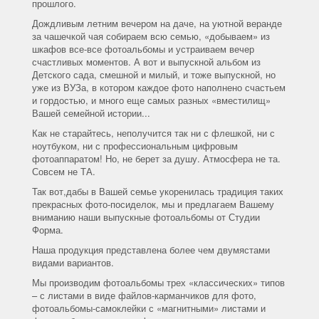
прошлого.
Дождливым летним вечером на даче, на уютной веранде
за чашечкой чая собираем всю семью, «добываем» из
шкафов все-все фотоальбомы и устраиваем вечер
счастливых моментов. А вот и выпускной альбом из
Детского сада, смешной и милый, и тоже выпускной, но
уже из ВУЗа, в котором каждое фото наполнено счастьем
и гордостью, и много еще самых разных «вместилищ»
Вашей семейной истории...
Как не старайтесь, неполучится так ни с флешкой, ни с
ноутбуком, ни с профессиональным цифровым
фотоаппаратом! Но, не берет за душу. Атмосфера не та.
Совсем не ТА.
Так вот,дабы в Вашей семье укоренилась традиция таких
прекрасных фото-посиделок, мы и предлагаем Вашему
вниманию наши выпускные фотоальбомы от Студии
Форма.
Наша продукция представлена более чем двумястами
видами вариантов.
Мы производим фотоальбомы трех «классических» типов
– с листами в виде файлов-карманчиков для фото,
фотоальбомы-самоклейки с «магнитными» листами и