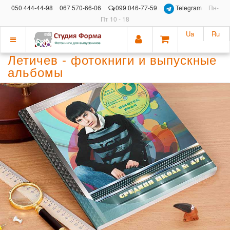
050 444-44-98
067 570-66-06
099 046-77-59
Telegram
Пн-
Пт 10 - 18
Ua
Ru
Показать
Летичев - фотокниги и выпускные
меню
альбомы