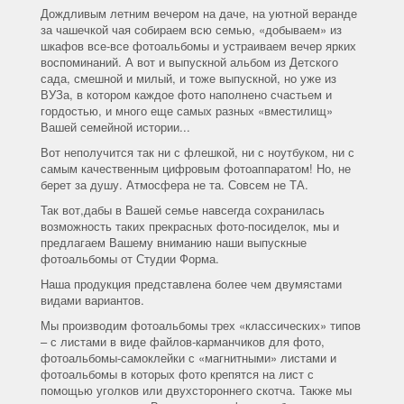
Дождливым летним вечером на даче, на уютной веранде
за чашечкой чая собираем всю семью, «добываем» из
шкафов все-все фотоальбомы и устраиваем вечер ярких
воспоминаний. А вот и выпускной альбом из Детского
сада, смешной и милый, и тоже выпускной, но уже из
ВУЗа, в котором каждое фото наполнено счастьем и
гордостью, и много еще самых разных «вместилищ»
Вашей семейной истории...
Вот неполучится так ни с флешкой, ни с ноутбуком, ни с
самым качественным цифровым фотоаппаратом! Но, не
берет за душу. Атмосфера не та. Совсем не ТА.
Так вот,дабы в Вашей семье навсегда сохранилась
возможность таких прекрасных фото-посиделок, мы и
предлагаем Вашему вниманию наши выпускные
фотоальбомы от Студии Форма.
Наша продукция представлена более чем двумястами
видами вариантов.
Мы производим фотоальбомы трех «классических» типов
– с листами в виде файлов-карманчиков для фото,
фотоальбомы-самоклейки с «магнитными» листами и
фотоальбомы в которых фото крепятся на лист с
помощью уголков или двухстороннего скотча. Также мы