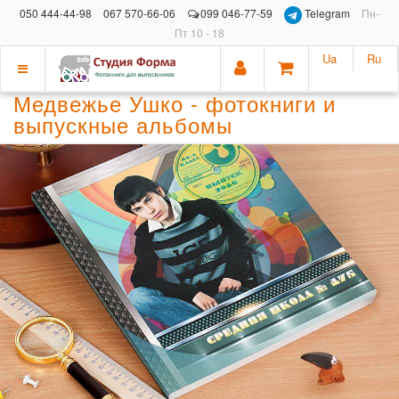
050 444-44-98
067 570-66-06
099 046-77-59
Telegram
Пн-
Пт 10 - 18
Ua
Ru
Показать
Медвежье Ушко - фотокниги и
меню
выпускные альбомы