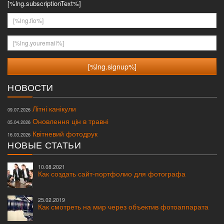
[%lng.subscriptionText%]
[%lng.fio%]
[%lng.youremail%]
НОВОСТИ
Літні канікули
09.07.2026
Оновлення цін в травні
05.04.2026
Квітневий фотодрук
16.03.2026
НОВЫЕ СТАТЬИ
10.08.2021
Как создать сайт-портфолио для фотографа
25.02.2019
Как смотреть на мир через объектив фотоаппарата