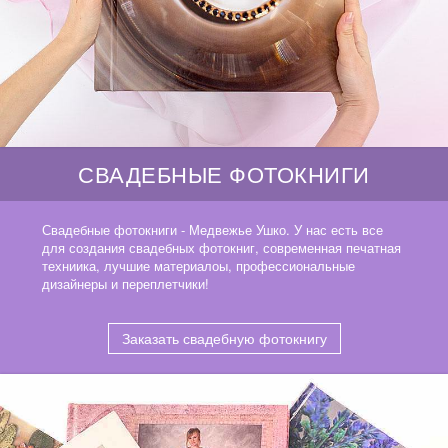
СВАДЕБНЫЕ ФОТОКНИГИ
Свадебные фотокниги - Медвежье Ушко. У нас есть все
для создания свадебных фотокниг, современная печатная
техниика, лучшие материалоы, профессиональные
дизайнеры и переплетчики!
Заказать свадебную фотокнигу