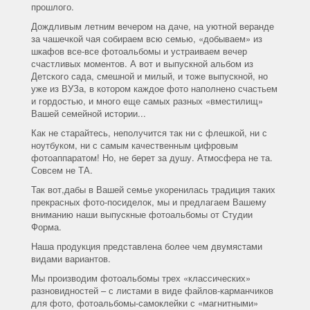
прошлого.
Дождливым летним вечером на даче, на уютной веранде
за чашечкой чая собираем всю семью, «добываем» из
шкафов все-все фотоальбомы и устраиваем вечер
счастливых моментов. А вот и выпускной альбом из
Детского сада, смешной и милый, и тоже выпускной, но
уже из ВУЗа, в котором каждое фото наполнено счастьем
и гордостью, и много еще самых разных «вместилищ»
Вашей семейной истории...
Как не старайтесь, неполучится так ни с флешкой, ни с
ноутбуком, ни с самым качественным цифровым
фотоаппаратом! Но, не берет за душу. Атмосфера не та.
Совсем не ТА.
Так вот,дабы в Вашей семье укоренилась традиция таких
прекрасных фото-посиделок, мы и предлагаем Вашему
вниманию наши выпускные фотоальбомы от Студии
Форма.
Наша продукция представлена более чем двумястами
видами вариантов.
Мы производим фотоальбомы трех «классических»
разновидностей – с листами в виде файлов-карманчиков
для фото, фотоальбомы-самоклейки с «магнитными»