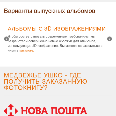
Варианты выпускных альбомов
АЛЬБОМЫ С 3D ИЗОБРАЖЕНИЯМИ
Чтобы соответствовать современным требованиям, мы
разработали совершенно новые обложки для альбомов,
использующие 3D-изображения. Вы можете ознакомиться с
ними в
каталоге.
Возможные типы изделий:
Альбом с файлами
,
Альбомная
крышка
и
Планшет
. Формат 20х30 вертикальный. Кроме
альбомов, вы теперь можете заказать фотокнигу Стандарт с
3D обложкой.
МЕДВЕЖЬЕ УШКО - ГДЕ
ПОЛУЧИТЬ ЗАКАЗАННУЮ
ФОТОКНИГУ?