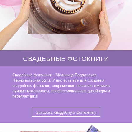
СВАДЕБНЫЕ ФОТОКНИГИ
Свадебные фотокниги - Мельница-Подольская
(Тернопольская обл.). У нас есть все для создания
свадебных фотокниг, современная печатная техниика,
лучшие материалоы, профессиональные дизайнеры и
переплетчики!
Заказать свадебную фотокнигу