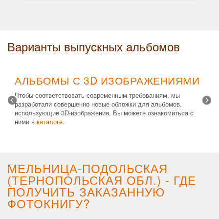
Варианты выпускных альбомов
АЛЬБОМЫ С 3D ИЗОБРАЖЕНИЯМИ
Чтобы соответствовать современным требованиям, мы
разработали совершенно новые обложки для альбомов,
использующие 3D-изображения. Вы можете ознакомиться с
ними в
каталоге.
Возможные типы изделий:
Альбом с файлами
,
Альбомная
крышка
и
Планшет
. Формат 20х30 вертикальный. Кроме
альбомов, вы теперь можете заказать фотокнигу Стандарт с
3D обложкой.
МЕЛЬНИЦА-ПОДОЛЬСКАЯ
(ТЕРНОПОЛЬСКАЯ ОБЛ.) - ГДЕ
ПОЛУЧИТЬ ЗАКАЗАННУЮ
ФОТОКНИГУ?