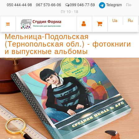
050 444-44-98
067 570-66-06
099 046-77-59
Telegram
Пн-
Пт 10 - 18
Ua
Ru
Показать
Мельница-Подольская
меню
(Тернопольская обл.) - фотокниги
и выпускные альбомы