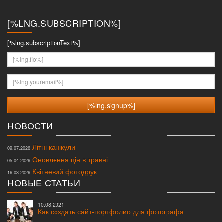
меню
[%LNG.SUBSCRIPTION%]
[%lng.subscriptionText%]
[%lng.fio%]
[%lng.youremail%]
НОВОСТИ
Літні канікули
09.07.2026
Оновлення цін в травні
05.04.2026
Квітневий фотодрук
16.03.2026
НОВЫЕ СТАТЬИ
10.08.2021
Как создать сайт-портфолио для фотографа