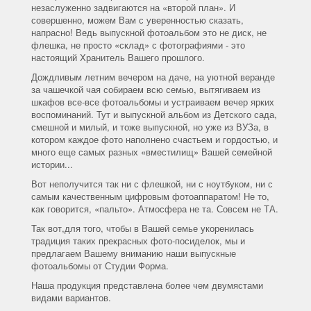
незаслуженно задвигаются на «второй план». И
совершенно, можем Вам с уверенностью сказать,
напрасно! Ведь выпускной фотоальбом это не диск, не
флешка, не просто «склад» с фотографиями - это
настоящий Хранитель Вашего прошлого.
Дождливым летним вечером на даче, на уютной веранде
за чашечкой чая собираем всю семью, вытягиваем из
шкафов все-все фотоальбомы и устраиваем вечер ярких
воспоминаний. Тут и выпускной альбом из Детского сада,
смешной и милый, и тоже выпускной, но уже из ВУЗа, в
котором каждое фото наполнено счастьем и гордостью, и
много еще самых разных «вместилищ» Вашей семейной
истории...
Вот неполучится так ни с флешкой, ни с ноутбуком, ни с
самым качественным цифровым фотоаппаратом! Не то,
как говорится, «пальто». Атмосфера не та. Совсем не ТА.
Так вот,для того, чтобы в Вашей семье укоренилась
традиция таких прекрасных фото-посиделок, мы и
предлагаем Вашему вниманию наши выпускные
фотоальбомы от Студии Форма.
Наша продукция представлена более чем двумястами
видами вариантов.