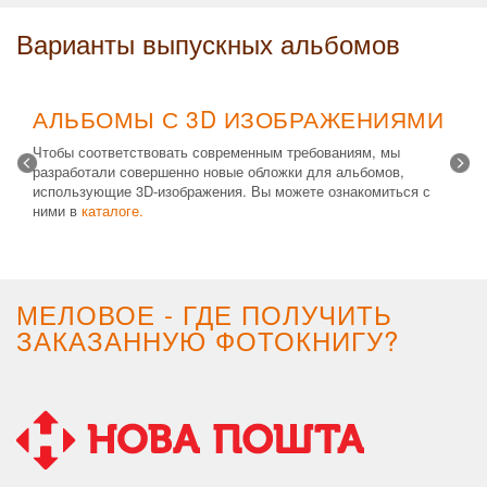
Варианты выпускных альбомов
АЛЬБОМЫ С 3D ИЗОБРАЖЕНИЯМИ
Чтобы соответствовать современным требованиям, мы
разработали совершенно новые обложки для альбомов,
использующие 3D-изображения. Вы можете ознакомиться с
ними в
каталоге.
Возможные типы изделий:
Альбом с файлами
,
Альбомная
крышка
и
Планшет
. Формат 20х30 вертикальный. Помимо
альбомов, вы теперь можете заказать фотокнигу Стандарт с
3D обложкой.
МЕЛОВОЕ - ГДЕ ПОЛУЧИТЬ
ЗАКАЗАННУЮ ФОТОКНИГУ?