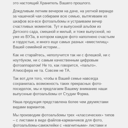
это настоящий Хранитель Вашего прошлого.
Дождливым летним вечером на даче, на уютной веранде
за чашечкой чая собираем всю семью, вытягиваем из
шкафов все-все фотоальбомы и устраиваем вечер
счастливых моментов. Тут и выпускной альбом из
Детского сада, смешной и милый, и тоже выпускной, но
уже из ВУЗа, в котором каждое фото наполнено счастьем
и гордостью, и много еще самых разных «вместилищ»
Вашей семейной истории...
Как не старайтесь, неполучится так ни с флешкой, ни с
ноутбуком, ни с самым качественным цифровым
фотоаппаратом! Не то, как говорится, «пальто».
Атмосфера не та. Совсем не ТА.
Так вот,для того, чтобы в Вашей семье навсегда
сохранилась возможность таких прекрасных фото-
посиделок, мы и предлагаем Вашему вниманию наши
выпускные фотоальбомы от Студии Форма.
Наша продукция представлена более чем двумястами
видами вариантов.
Мы производим фотоальбомы трех «классических» типов
– с листами в виде файлов-карманчиков для фото,
фотоальбомы-самоклейки с «магнитными» листами и