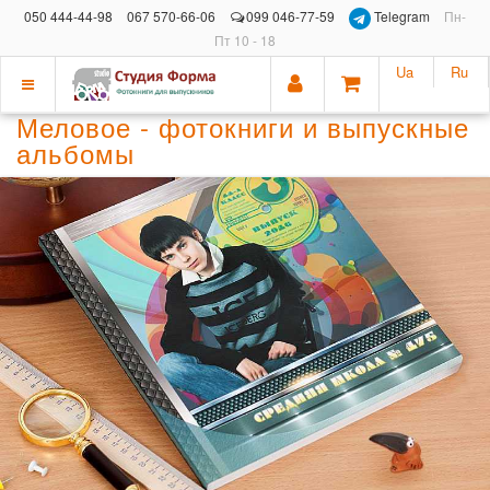
050 444-44-98
067 570-66-06
099 046-77-59
Telegram
Пн-
Пт 10 - 18
Ua
Ru
Показать
Меловое - фотокниги и выпускные
меню
альбомы