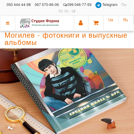
050 444-44-98
067 570-66-06
099 046-77-59
Telegram
Пн-
Пт 10 - 18
Ua
Ru
Показать
Могилев - фотокниги и выпускные
меню
альбомы