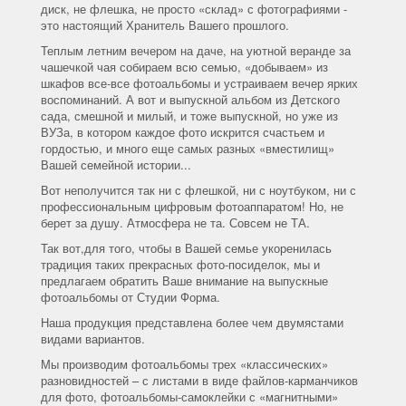
диск, не флешка, не просто «склад» с фотографиями -
это настоящий Хранитель Вашего прошлого.
Теплым летним вечером на даче, на уютной веранде за
чашечкой чая собираем всю семью, «добываем» из
шкафов все-все фотоальбомы и устраиваем вечер ярких
воспоминаний. А вот и выпускной альбом из Детского
сада, смешной и милый, и тоже выпускной, но уже из
ВУЗа, в котором каждое фото искрится счастьем и
гордостью, и много еще самых разных «вместилищ»
Вашей семейной истории...
Вот неполучится так ни с флешкой, ни с ноутбуком, ни с
профессиональным цифровым фотоаппаратом! Но, не
берет за душу. Атмосфера не та. Совсем не ТА.
Так вот,для того, чтобы в Вашей семье укоренилась
традиция таких прекрасных фото-посиделок, мы и
предлагаем обратить Ваше внимание на выпускные
фотоальбомы от Студии Форма.
Наша продукция представлена более чем двумястами
видами вариантов.
Мы производим фотоальбомы трех «классических»
разновидностей – с листами в виде файлов-карманчиков
для фото, фотоальбомы-самоклейки с «магнитными»