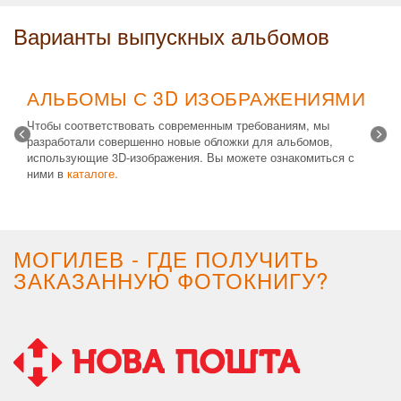
Варианты выпускных альбомов
АЛЬБОМЫ С 3D ИЗОБРАЖЕНИЯМИ
Чтобы соответствовать современным требованиям, мы
разработали совершенно новые обложки для альбомов,
использующие 3D-изображения. Вы можете ознакомиться с
ними в
каталоге.
Возможные типы изделий:
Альбом с файлами
,
Альбомная
крышка
и
Планшет
. Формат 20х30 вертикальный. Кроме
альбомов, вы теперь можете заказать фотокнигу Стандарт с
3D обложкой.
МОГИЛЕВ - ГДЕ ПОЛУЧИТЬ
ЗАКАЗАННУЮ ФОТОКНИГУ?