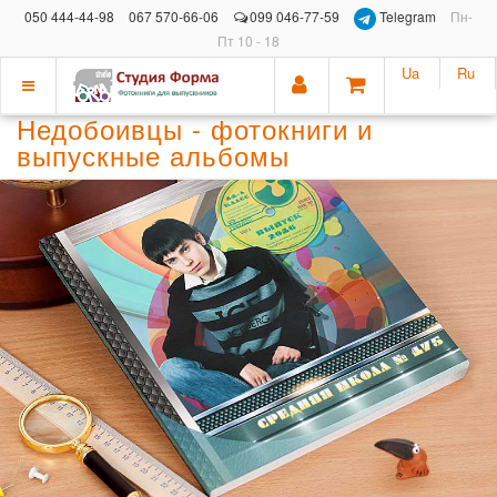
050 444-44-98
067 570-66-06
099 046-77-59
Telegram
Пн-
Пт 10 - 18
Ua
Ru
Показать
Недобоивцы - фотокниги и
меню
выпускные альбомы