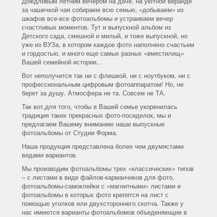
Дождливым летним вечером на даче, на уютной веранде
за чашечкой чая собираем всю семью, «добываем» из
шкафов все-все фотоальбомы и устраиваем вечер
счастливых моментов. Тут и выпускной альбом из
Детского сада, смешной и милый, и тоже выпускной, но
уже из ВУЗа, в котором каждое фото наполнено счастьем
и гордостью, и много еще самых разных «вместилищ»
Вашей семейной истории...
Вот неполучится так ни с флешкой, ни с ноутбуком, ни с
профессиональным цифровым фотоаппаратом! Но, не
берет за душу. Атмосфера не та. Совсем не ТА.
Так вот,для того, чтобы в Вашей семье укоренилась
традиция таких прекрасных фото-посиделок, мы и
предлагаем Вашему вниманию наши выпускные
фотоальбомы от Студии Форма.
Наша продукция представлена более чем двумястами
видами вариантов.
Мы производим фотоальбомы трех «классических» типов
– с листами в виде файлов-карманчиков для фото,
фотоальбомы-самоклейки с «магнитными» листами и
фотоальбомы в которых фото крепятся на лист с
помощью уголков или двухстороннего скотча. Также у
нас имеются варианты фотоальбомов объеденяющие в