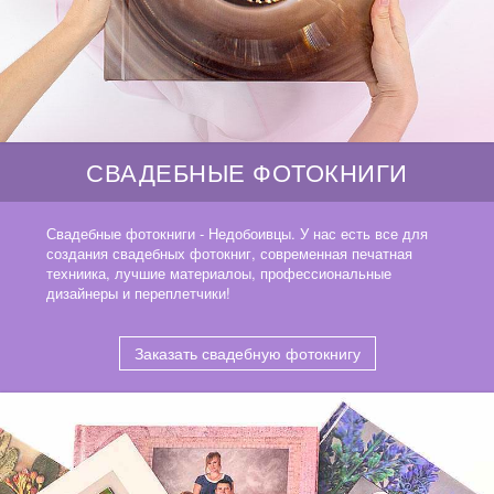
СВАДЕБНЫЕ ФОТОКНИГИ
Свадебные фотокниги - Недобоивцы. У нас есть все для
создания свадебных фотокниг, современная печатная
техниика, лучшие материалоы, профессиональные
дизайнеры и переплетчики!
Заказать свадебную фотокнигу