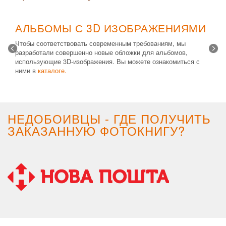
АЛЬБОМЫ С 3D ИЗОБРАЖЕНИЯМИ
Чтобы соответствовать современным требованиям, мы
разработали совершенно новые обложки для альбомов,
использующие 3D-изображения. Вы можете ознакомиться с
ними в
каталоге.
Возможные типы изделий:
Альбом с файлами
,
Альбомная
крышка
и
Планшет
. Формат 20х30 вертикальный. Помимо
альбомов, вы теперь можете заказать фотокнигу Стандарт с
3D обложкой.
НЕДОБОИВЦЫ - ГДЕ ПОЛУЧИТЬ
ЗАКАЗАННУЮ ФОТОКНИГУ?