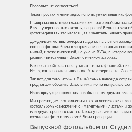
Позвольте не согласиться!
Такая простая и ныне редко используемая вещь как фо
В современном мире классические фотоальбомы незасл
Вам с уверенностью сказать, напрасно! Ведь выпускной
фотографиями - это настоящий Хранитель Вашего прош
Дождливым летним вечером на даче, на уютной веранд
все-все фотоальбомы и устраиваем вечер ярких воспоми
милый, и тоже выпускной, но уже из ВУЗа, в котором к
разных «вместилищ» Вашей семейной истории...
Как не старайтесь, неполучится так ни с флешкой, ни
Не то, как говорится, «пальто». Атмосфера не та. Совсе
Так вот,для того, чтобы в Вашей семье навсегда сохра
предлагаем обратить Ваше внимание на выпускные фот
Наша продукция представлена более чем двумястами в
Мы производим фотоальбомы трех «классических» разн
фотоальбомы-самоклейки с «магнитными» листами и фо
или двухстороннего скотча. Также у нас имеются вари
крепления фото в желаемой Вами пропорции.
Выпускной фотоальбом от Студии