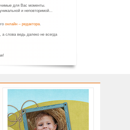
ачимые для Вас моменты.
никальной и неповторимой...
его
онлайн – редактора
.
, а слова ведь далеко не всегда
ше!