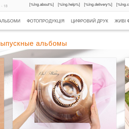
[%lng.about%]
[%lng.help%]
[%lng.delivery%]
[%lng.
 - 18
 АЛЬБОМИ
ФОТОПРОДУКЦІЯ
ЦИФРОВИЙ ДРУК
ЖИВІ 
 выпускные альбомы