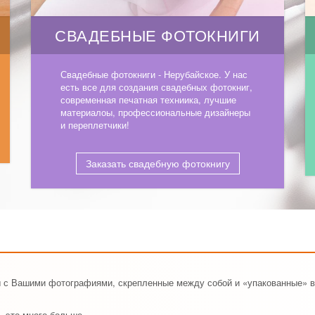
СВАДЕБНЫЕ ФОТОКНИГИ
Свадебные фотокниги - Нерубайское. У нас
есть все для создания свадебных фотокниг,
современная печатная техниика, лучшие
материалоы, профессиональные дизайнеры
и переплетчики!
Заказать свадебную фотокнигу
цы с Вашими фотографиями, скрепленные между собой и «упакованные» 
, это много больше.