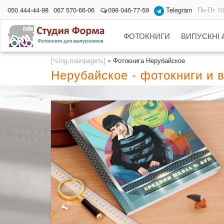
050 444-44-98
067 570-66-06
099 046-77-59
Telegram
Пн-Пт 10
ФОТОКНИГИ
ВИПУСКНІ
[%lng.mainpage%]
»
Фотокнига Нерубайское
Нерубайское - фотокниги и