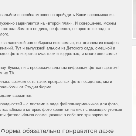
тоальбом способна мгновенно пробудить Ваши воспоминания.
уженно задвигаются на «второй план». И совершенно, можем
 фотоальбом это не диск, не флешка, не просто «склад» с
лого.
е за чашечкой чая собираем всю семью, вытягиваем из шкафов
наний. Тут и выпускной альбом из Детского сада, смешной и
аждое фото искрится счастьем и гордостью, и много еще самых
 с ноутбуком, ни с профессиональным цифровым фотоаппаратом!
м не ТА.
нилась возможность таких прекрасных фото-посиделок, мы и
оальбомы от Студии Форма.
идами вариантов.
овидностей – с листами в виде файлов-карманчиков для фото,
тоальбомы в которых фото крепятся на лист с помощью уголков
анты фотоальбомов совмещающие в себе все три варианта
 Форма обязательно понравится даже