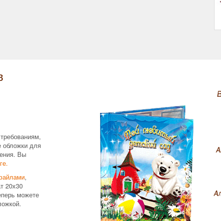
!
в
 требованиям,
е обложки для
ения. Вы
ге.
файлами
,
т 20х30
еперь можете
ложкой.