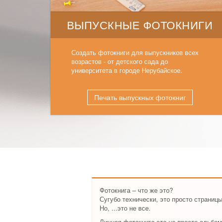
ВЫПУСКНЫЕ ФОТОКНИГИ
Создать фотокниги для выпускников всех
возрастов - от детского сада до
университета в городе Нерубайское.
Печать выпускных фотокниг
Фотокнига – что же это?
Сугубо технически, это просто страни
Но, ...это не все.
Личная фотокнига это не просто альбом