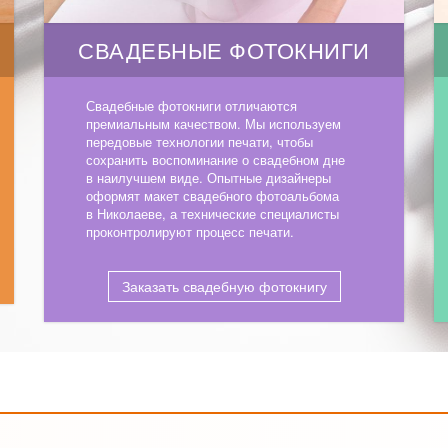
СВАДЕБНЫЕ ФОТОКНИГИ
Свадебные фотокниги отличаются
премиальным качеством. Мы используем
передовые технологии печати, чтобы
сохранить воспоминание о свадебном дне
в наилучшем виде. Опытные дизайнеры
оформят макет свадебного фотоальбома
в Николаеве, а технические специалисты
проконтролируют процесс печати.
Заказать свадебную фотокнигу