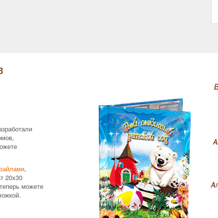
в
азработали
омов,
ожете
файлами
,
т 20х30
теперь можете
ложкой.