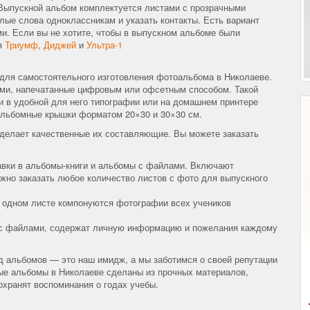
 Выпускной альбом комплектуется листами с прозрачными
лые слова одноклассникам и указать контакты. Есть вариант
и. Если вы не хотите, чтобы в выпускном альбоме были
я
Триумф
,
Диджей
и
Ультра-1
для самостоятельного изготовления фотоальбома в Николаеве.
ми, напечатанные цифровым или офсетным способом. Такой
ии в удобной для него типографии или на домашнем принтере
альбомные крышки форматом 20×30 и 30×30 см.
делает качественные их составляющие. Вы можете заказать
вки в альбомы-книги и альбомы с файлами. Включают
жно заказать любое количество листов с фото для выпускного
 одном листе компонуются фотографии всех учеников
с файлами, содержат личную информацию и пожелания каждому
д альбомов — это наш имидж, а мы заботимся о своей репутации
ные альбомы в Николаеве сделаны из прочных материалов,
охранят воспоминания о годах учебы.