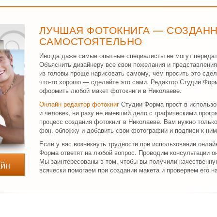
ЛУЧШАЯ ФОТОКНИГА — СОЗДАН
САМОСТОЯТЕЛЬНО
Иногда даже самые опытные специалисты не могут передать
Объяснить дизайнеру все свои пожелания и представления
из головы проще нарисовать самому, чем просить это сдел
что-то хорошо — сделайте это сами. Редактор Студии Фор
оформить любой макет фотокниги в Николаеве.
Онлайн редактор фотокниг
Студии Форма прост в использов
и человек, ни разу не имевший дело с графическими прог
процесс создания фотокниг в Николаеве. Вам нужно тольк
фон, обложку и добавить свои фотографии и подписи к ним
Если у вас возникнуть трудности при использовании онлай
Форма ответят на любой вопрос. Проводим консультации о
Мы заинтересованы в том, чтобы вы получили качественну
айн
всячески помогаем при создании макета и проверяем его н