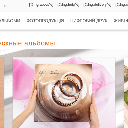
[%lng.about%]
[%lng.help%]
[%lng.delivery%]
[%lng.
 - 18
 АЛЬБОМИ
ФОТОПРОДУКЦІЯ
ЦИФРОВИЙ ДРУК
ЖИВІ 
пускные альбомы