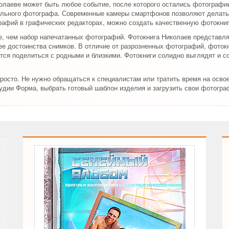
олаеве может быть любое событие, после которого остались фотографии
льного фотографа. Современные камеры смартфонов позволяют делать 
рафий в графических редакторах, можно создать качественную фотокниг
е, чем набор напечатанных фотографий. Фотокнига Николаев представля
 достоинства снимков. В отличие от разрозненных фотографий, фотокн
ется поделиться с родными и близкими. Фотокниги солидно выглядят и 
росто. Не нужно обращаться к специалистам или тратить время на осво
дии Форма, выбрать готовый шаблон изделия и загрузить свои фотогра