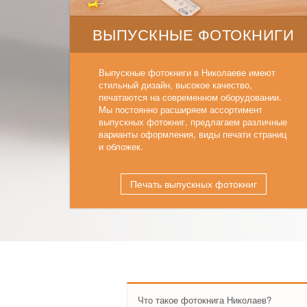
ВЫПУСКНЫЕ ФОТОКНИГИ
Выпускные фотокниги в Николаеве имеют
стильный дизайн, высокое качество,
печатаются на современном оборудовании.
Мы постоянно расширяем ассортимент
выпускных фотокниг, предлагаем различные
варианты оформления, виды печати страниц
и обложек.
Печать выпускных фотокниг
Что такое фотокнига Николаев?