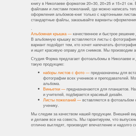
книгу в Николаеве форматом 20×30, 20×25 и 15×21 см.
файлами и листами пожеланий, где можно написать теп
оформления альбомов-книг только с картонными листам
стандартные файлы, заказывайте варианты оформлени
.
Альбомная крышка —
качественное и быстрое решение 
В альбомную крышку вставляются листы с фотография
вариант подойдет тем, кто хочет напечатать фотограф
и ищет красивую оправу для снимков. Мы производим 
Студия Форма предлагает фотоальбомы в Николаеве и 
такую продукцию:
наборы листов с фото —
предназначены для вста
фотографии всех учеников и преподавателей. Мо
альбома.
Виньетки —
предназначаются для планшетов. На
и учителей, подбирается красивый дизайн.
Листы пожеланий —
вставляются в фотоальбом 
ученику.
Мы следим за качеством нашей продукции. Внешний ви
и делаем все на совесть. Мы гарантируем, что выпуск
отлично выглядят, производят впечатление и надолго с