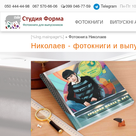
050 444-44-98
067 570-66-06
099 046-77-59
Telegram
Пн-Пт 10
ФОТОКНИГИ
ВИПУСКНІ
[%lng.mainpage%]
»
Фотокнига Николаев
Николаев - фотокниги и вы