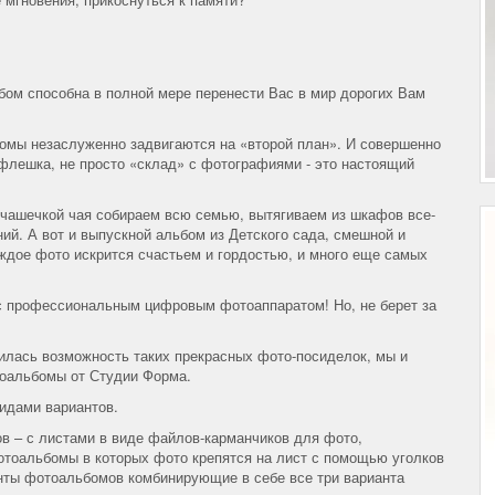
бом способна в полной мере перенести Вас в мир дорогих Вам
мы незаслуженно задвигаются на «второй план». И совершенно
 флешка, не просто «склад» с фотографиями - это настоящий
 чашечкой чая собираем всю семью, вытягиваем из шкафов все-
ий. А вот и выпускной альбом из Детского сада, смешной и
аждое фото искрится счастьем и гордостью, и много еще самых
и с профессиональным цифровым фотоаппаратом! Но, не берет за
нилась возможность таких прекрасных фото-посиделок, мы и
оальбомы от Студии Форма.
идами вариантов.
в – с листами в виде файлов-карманчиков для фото,
тоальбомы в которых фото крепятся на лист с помощью уголков
анты фотоальбомов комбинирующие в себе все три варианта