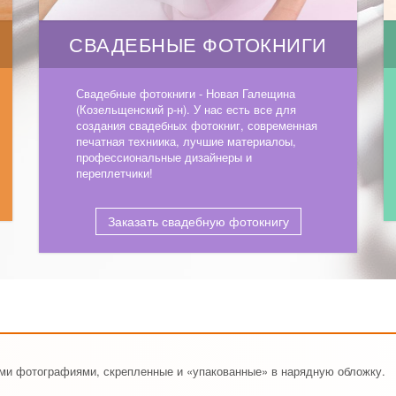
СВАДЕБНЫЕ ФОТОКНИГИ
Свадебные фотокниги - Новая Галещина
(Козельщенский р-н). У нас есть все для
создания свадебных фотокниг, современная
печатная техниика, лучшие материалоы,
профессиональные дизайнеры и
переплетчики!
Заказать свадебную фотокнигу
ими фотографиями, скрепленные и «упакованные» в нарядную обложку.