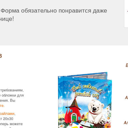
 Форма обязательно понравится даже
нице!
в
 требованиям,
е обложки для
ения. Вы
ге.
файлами
,
т 20х30
еперь можете