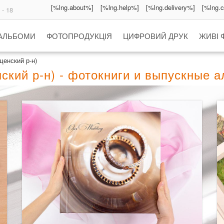
[%lng.about%]
[%lng.help%]
[%lng.delivery%]
[%lng.
 - 18
 АЛЬБОМИ
ФОТОПРОДУКЦІЯ
ЦИФРОВИЙ ДРУК
ЖИВІ 
енский р-н)
ский р-н) - фотокниги и выпускные 