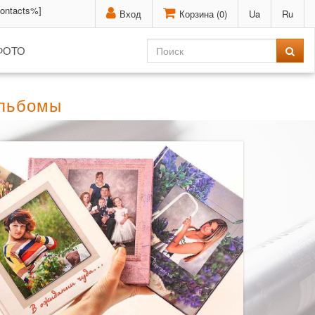
contacts%]
Вход
Корзина (
0
)
Ua
Ru
ФОТО
альбомы