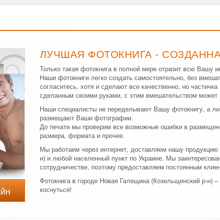
ЛУЧШАЯ ФОТОКНИГА - СОЗДАНН
Только такая фотокнига в полной мере отразит всю Вашу и
Наши фотокниги легко создать самостоятельно, без вмеша
согласитесь, хотя и сделают все качественно, но частичк
сделанным своими руками, с этим вмешательством может 
Наши специалисты не переделывают Вашу фотокнигу, а ли
размещают Ваши фотографии.
До печати мы проверим все возможные ошибки в размещен
размера, формата и прочее.
Мы работаем через интернет, доставляем нашу продукцию 
н) и любой населенный пункт по Украине. Мы заинтересов
сотрудничестве, поэтому предоставляем постоянным клиен
Фотокнига в городе Новая Галещина (Козельщенский р-н) –
айн
коснуться!