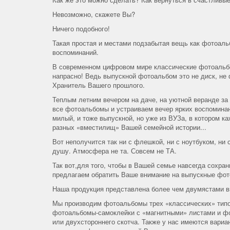
Невозможно, скажете Вы?
Ничего подобного!
Такая простая и местами подзабытая вещь как фотоаль
воспоминаний.
В современном цифровом мире классические фотоальбо
напрасно! Ведь выпускной фотоальбом это не диск, не
Хранитель Вашего прошлого.
Теплым летним вечером на даче, на уютной веранде за
все фотоальбомы и устраиваем вечер ярких воспоминан
милый, и тоже выпускной, но уже из ВУЗа, в котором к
разных «вместилищ» Вашей семейной истории...
Вот неполучится так ни с флешкой, ни с ноутбуком, н
душу. Атмосфера не та. Совсем не ТА.
Так вот,для того, чтобы в Вашей семье навсегда сохра
предлагаем обратить Ваше внимание на выпускные фот
Наша продукция представлена более чем двумястами в
Мы производим фотоальбомы трех «классических» типо
фотоальбомы-самоклейки с «магнитными» листами и фо
или двухстороннего скотча. Также у нас имеются вари