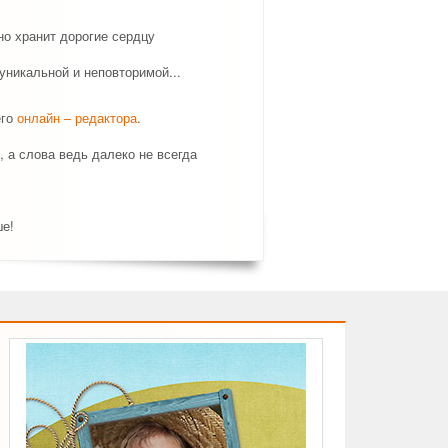
о хранит дорогие сердцу
никальной и неповторимой...
его
онлайн – редактора
.
, а слова ведь далеко не всегда
ше!