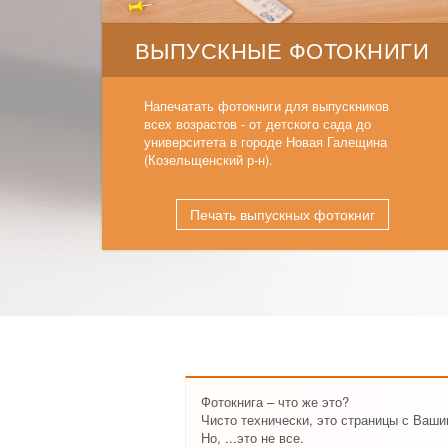
ВЫПУСКНЫЕ ФОТОКНИГИ
Напечатать фотокниги для выпускников
всех возрастов - от детского сада до
университета в городе Новая Галещина
(Козельщенский р-н).
Печать выпускных фотокниг
Фотокнига – что же это?
Чисто технически, это страницы с Ваш
Но, ...это не все.