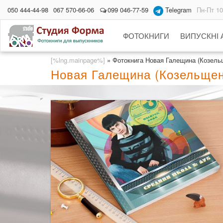
050 444-44-98
067 570-66-06
099 046-77-59
Telegram
Пн-Пт 10
ФОТОКНИГИ
ВИПУСКНІ
[%lng.mainpage%]
»
Фотокнига Новая Галещина (Козельщ
Новая Галещина (Козельщен