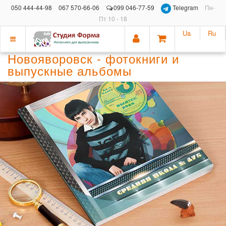
050 444-44-98
067 570-66-06
099 046-77-59
Telegram
Пн-
Пт 10 - 18
Ua
Ru
Показать
Новояворовск - фотокниги и
меню
выпускные альбомы