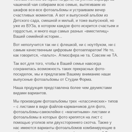
чашечкой чая собираем всю семью, вытягиваем из
шкафов все-все фотоальбомы и устраиваем вечер
счастливых моментов. А вот и выпускной альбом из
Детского сада, смешной и милый, и тоже выпускной, но
уже из ВУЗа, в котором каждое фото искрится счастьем и
гордостью, и много еще самых разных «вместилищ»
Вашей семейной истории...
Вот неполучится так ни с флешкой, ни с ноутбуком, ни с
самым качественным цифровым фотоаппаратом! Не то,
как говорится, «пальто». Атмосфера не та. Совсем не ТА.
Так вот,для того, чтобы в Вашей семье навсегда
сохранилась возможность таких прекрасных фото-
посиделок, мы и предлагаем Вашему вниманию наши
выпускные фотоальбомы от Студии Форма.
Наша продукция представлена более чем двумястами
видами вариантов.
Мы производим фотоальбомы трех «классических» типов
– с листами в виде файлов-карманчиков для фото,
фотоальбомы-самоклейки с «магнитными» листами и
фотоальбомы в которых фото крепятся на лист с
помощью уголков или двухстороннего скотча. Также у
нас имеются варианты фотоальбомов комбинирующие в