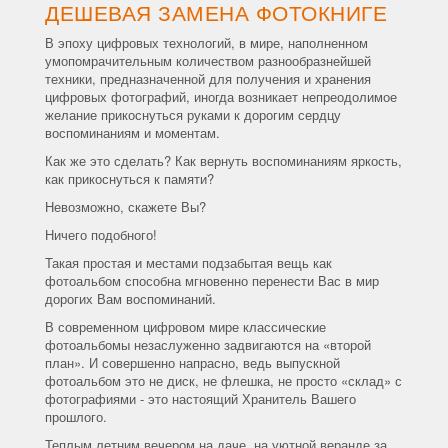
ДЕШЕВАЯ ЗАМЕНА ФОТОКНИГЕ
В эпоху цифровых технологий, в мире, наполненном
умопомрачительным количеством разнообразнейшей
техники, предназначенной для получения и хранения
цифровых фотографий, иногда возникает непреодолимое
желание прикоснуться руками к дорогим сердцу
воспоминаниям и моментам.
Как же это сделать? Как вернуть воспоминаниям яркость,
как прикоснуться к памяти?
Невозможно, скажете Вы?
Ничего подобного!
Такая простая и местами подзабытая вещь как
фотоальбом способна мгновенно перенести Вас в мир
дорогих Вам воспоминаний.
В современном цифровом мире классические
фотоальбомы незаслуженно задвигаются на «второй
план». И совершенно напрасно, ведь выпускной
фотоальбом это не диск, не флешка, не просто «склад» с
фотографиями - это настоящий Хранитель Вашего
прошлого.
Теплым летним вечером на даче, на уютной веранде за