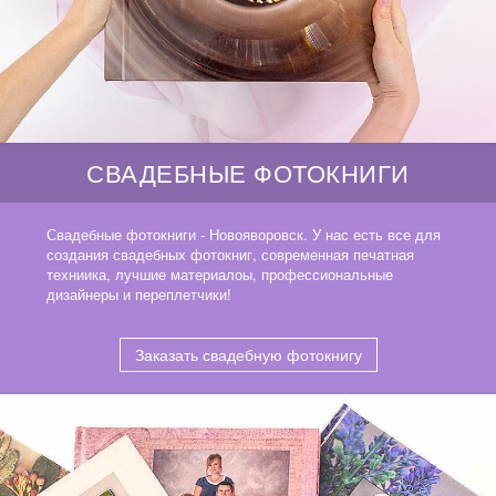
СВАДЕБНЫЕ ФОТОКНИГИ
Свадебные фотокниги - Новояворовск. У нас есть все для
создания свадебных фотокниг, современная печатная
техниика, лучшие материалоы, профессиональные
дизайнеры и переплетчики!
Заказать свадебную фотокнигу