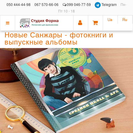
050 444-44-98
067 570-66-06
099 046-77-59
Telegram
Пн-
Пт 10 - 18
Ua
Ru
Показать
Новые Санжары - фотокниги и
меню
выпускные альбомы