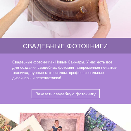
СВАДЕБНЫЕ ФОТОКНИГИ
Свадебные фотокниги - Новые Санжары. У нас есть все
для создания свадебных фотокниг, современная печатная
техниика, лучшие материалоы, профессиональные
дизайнеры и переплетчики!
Заказать свадебную фотокнигу