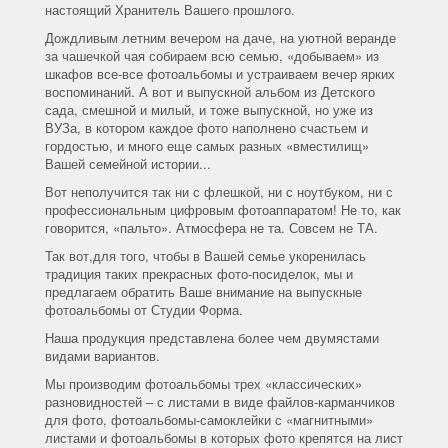
настоящий Хранитель Вашего прошлого.
Дождливым летним вечером на даче, на уютной веранде
за чашечкой чая собираем всю семью, «добываем» из
шкафов все-все фотоальбомы и устраиваем вечер ярких
воспоминаний. А вот и выпускной альбом из Детского
сада, смешной и милый, и тоже выпускной, но уже из
ВУЗа, в котором каждое фото наполнено счастьем и
гордостью, и много еще самых разных «вместилищ»
Вашей семейной истории...
Вот неполучится так ни с флешкой, ни с ноутбуком, ни с
профессиональным цифровым фотоаппаратом! Не то, как
говорится, «пальто». Атмосфера не та. Совсем не ТА.
Так вот,для того, чтобы в Вашей семье укоренилась
традиция таких прекрасных фото-посиделок, мы и
предлагаем обратить Ваше внимание на выпускные
фотоальбомы от Студии Форма.
Наша продукция представлена более чем двумястами
видами вариантов.
Мы производим фотоальбомы трех «классических»
разновидностей – с листами в виде файлов-карманчиков
для фото, фотоальбомы-самоклейки с «магнитными»
листами и фотоальбомы в которых фото крепятся на лист