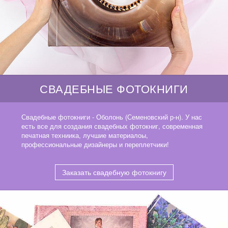
СВАДЕБНЫЕ ФОТОКНИГИ
Свадебные фотокниги - Оболонь (Семеновский р-н). У нас
есть все для создания свадебных фотокниг, современная
печатная техниика, лучшие материалоы,
профессиональные дизайнеры и переплетчики!
Заказать свадебную фотокнигу