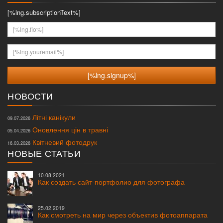
[%lng.subscriptionText%]
[%lng.fio%]
[%lng.youremail%]
НОВОСТИ
Літні канікули
09.07.2026
Оновлення цін в травні
05.04.2026
Квітневий фотодрук
16.03.2026
НОВЫЕ СТАТЬИ
10.08.2021
Как создать сайт-портфолио для фотографа
25.02.2019
Как смотреть на мир через объектив фотоаппарата