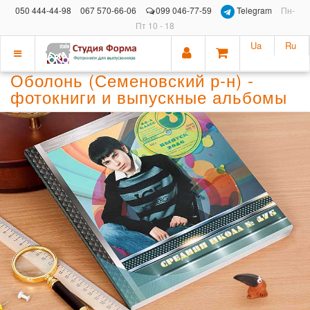
050 444-44-98
067 570-66-06
099 046-77-59
Telegram
Пн-
Пт 10 - 18
Ua
Ru
Показать
Оболонь (Семеновский р-н) -
меню
фотокниги и выпускные альбомы