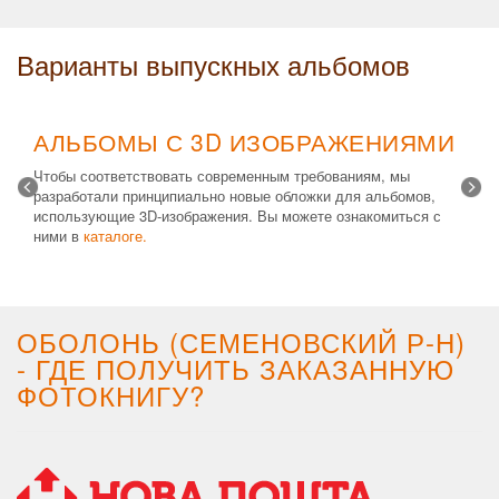
Варианты выпускных альбомов
АЛЬБОМЫ С 3D ИЗОБРАЖЕНИЯМИ
Чтобы соответствовать современным требованиям, мы
разработали принципиально новые обложки для альбомов,
использующие 3D-изображения. Вы можете ознакомиться с
ними в
каталоге.
Возможные типы изделий:
Альбом с файлами
,
Альбомная
крышка
и
Планшет
. Формат 20х30 вертикальный. Кроме
альбомов, вы теперь можете заказать фотокнигу Стандарт с
3D обложкой.
ОБОЛОНЬ (СЕМЕНОВСКИЙ Р-Н)
- ГДЕ ПОЛУЧИТЬ ЗАКАЗАННУЮ
ФОТОКНИГУ?