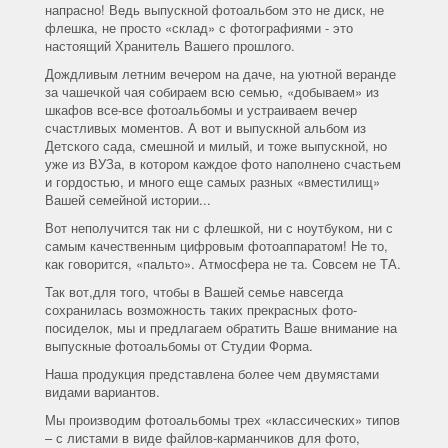
напрасно! Ведь выпускной фотоальбом это не диск, не
флешка, не просто «склад» с фотографиями - это
настоящий Хранитель Вашего прошлого.
Дождливым летним вечером на даче, на уютной веранде
за чашечкой чая собираем всю семью, «добываем» из
шкафов все-все фотоальбомы и устраиваем вечер
счастливых моментов. А вот и выпускной альбом из
Детского сада, смешной и милый, и тоже выпускной, но
уже из ВУЗа, в котором каждое фото наполнено счастьем
и гордостью, и много еще самых разных «вместилищ»
Вашей семейной истории...
Вот неполучится так ни с флешкой, ни с ноутбуком, ни с
самым качественным цифровым фотоаппаратом! Не то,
как говорится, «пальто». Атмосфера не та. Совсем не ТА.
Так вот,для того, чтобы в Вашей семье навсегда
сохранилась возможность таких прекрасных фото-
посиделок, мы и предлагаем обратить Ваше внимание на
выпускные фотоальбомы от Студии Форма.
Наша продукция представлена более чем двумястами
видами вариантов.
Мы производим фотоальбомы трех «классических» типов
– с листами в виде файлов-карманчиков для фото,