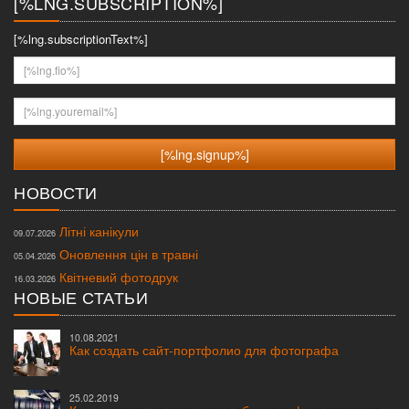
[%LNG.SUBSCRIPTION%]
[%lng.subscriptionText%]
[%lng.fio%]
[%lng.youremail%]
НОВОСТИ
Літні канікули
09.07.2026
Оновлення цін в травні
05.04.2026
Квітневий фотодрук
16.03.2026
НОВЫЕ СТАТЬИ
10.08.2021
Как создать сайт-портфолио для фотографа
25.02.2019