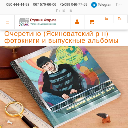
050 444-44-98
067 570-66-06
099 046-77-59
Telegram
Пн-
Пт 10 - 18
Ua
Ru
Показать
Очеретино (Ясиноватский р-н) -
меню
фотокниги и выпускные альбомы