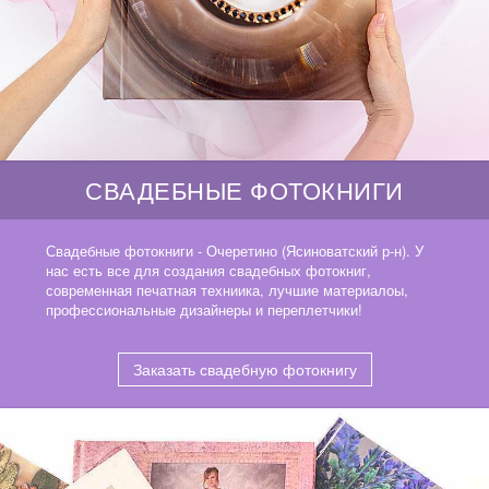
СВАДЕБНЫЕ ФОТОКНИГИ
Свадебные фотокниги - Очеретино (Ясиноватский р-н). У
нас есть все для создания свадебных фотокниг,
современная печатная техниика, лучшие материалоы,
профессиональные дизайнеры и переплетчики!
Заказать свадебную фотокнигу