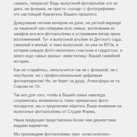
сказать, напрасно! Ведь выпускной фотоальбом это не
диск, не флешка, не просто «склад» с фотографиями -
это настоящий Хранитель Вашего прошлого.
Дождливым летним вечером на даче, на уютной веранде
за чашечкой чая собираем всю семью, вытягиваем из
шкафов все-все фотоальбомы и устраиваем вечер ярких
воспоминаний. Тут и выпускной альбом из Детского сада,
смешной и милый, и тоже выпускной, но уже из ВУЗа, в
котором каждое фото наполнено счастьем и гордостью, и
много еще самых разных «вместилищ» Вашей семейной
истории...
Как не старайтесь, неполучится так ни с флешкой, ни с
ноутбуком, ни с профессиональным цифровым
фотоаппаратом! Но, не берет за душу. Атмосфера не та.
Совсем не ТА.
Так вот,для того, чтобы в Вашей семье навсегда
сохранилась возможность таких прекрасных фото-
посиделок, мы и предлагаем обратить Ваше внимание на
выпускные фотоальбомы от Студии Форма.
Наша продукция представлена более чем двумястами
видами вариантов.
Мы производим фотоальбомы трех «классических»