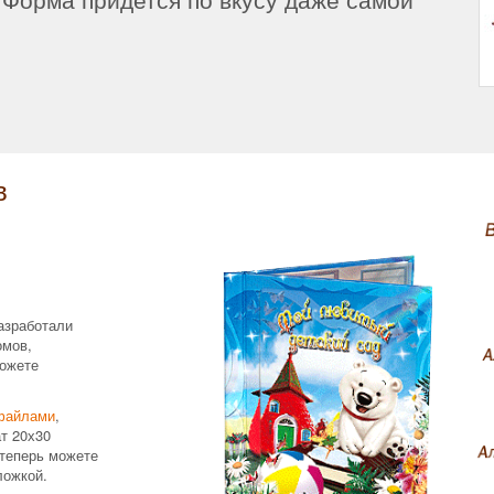
в
азработали
омов,
ожете
файлами
,
т 20х30
теперь можете
ложкой.