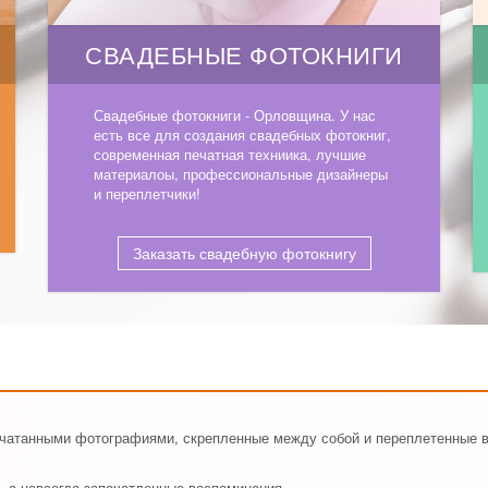
СВАДЕБНЫЕ ФОТОКНИГИ
Свадебные фотокниги - Орловщина. У нас
есть все для создания свадебных фотокниг,
современная печатная техниика, лучшие
материалоы, профессиональные дизайнеры
и переплетчики!
Заказать свадебную фотокнигу
печатанными фотографиями, скрепленные между собой и переплетенные 
, а навсегда запечатленные воспоминания.