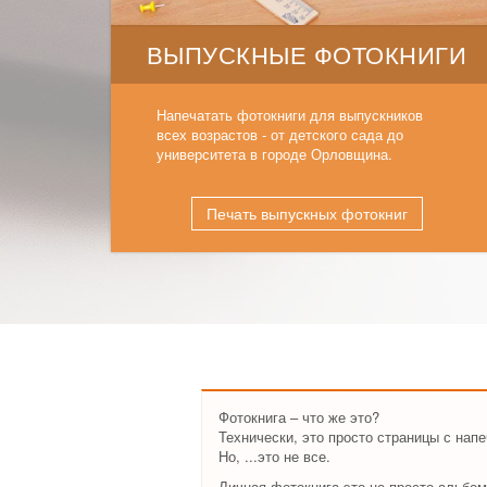
ВЫПУСКНЫЕ ФОТОКНИГИ
Напечатать фотокниги для выпускников
всех возрастов - от детского сада до
университета в городе Орловщина.
Печать выпускных фотокниг
Фотокнига – что же это?
Технически, это просто страницы с на
Но, ...это не все.
Личная фотокнига это не просто альбом