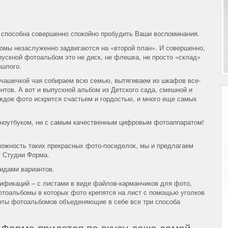
 способна совершенно спокойно пробудить Ваши воспоминания.
мы незаслуженно задвигаются на «второй план». И совершенно,
пускной фотоальбом это не диск, не флешка, не просто «склад»
ошлого.
 чашечкой чая собираем всю семью, вытягиваем из шкафов все-
тов. А вот и выпускной альбом из Детского сада, смешной и
аждое фото искрится счастьем и гордостью, и много еще самых
 с ноутбуком, ни с самым качественным цифровым фотоаппаратом!
можность таких прекрасных фото-посиделок, мы и предлагаем
т Студии Форма.
идами вариантов.
фикаций – с листами в виде файлов-карманчиков для фото,
тоальбомы в которых фото крепятся на лист с помощью уголков
анты фотоальбомов объеденяющие в себе все три способа
Форма придется по вкусу даже самой