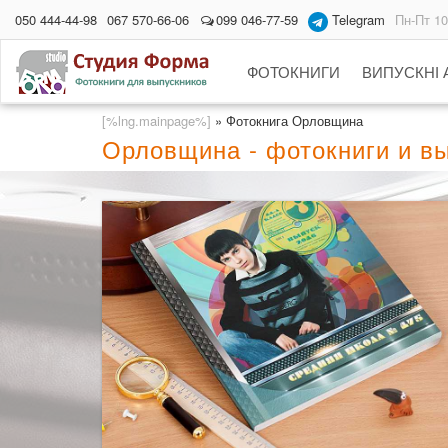
050 444-44-98
067 570-66-06
099 046-77-59
Telegram
Пн-Пт 10
ФОТОКНИГИ
ВИПУСКНІ
[%lng.mainpage%]
»
Фотокнига Орловщина
Орловщина - фотокниги и в