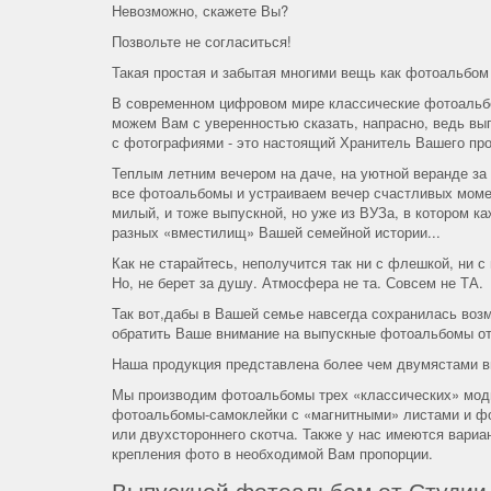
Невозможно, скажете Вы?
Позвольте не согласиться!
Такая простая и забытая многими вещь как фотоальбом
В современном цифровом мире классические фотоальбо
можем Вам с уверенностью сказать, напрасно, ведь вы
с фотографиями - это настоящий Хранитель Вашего пр
Теплым летним вечером на даче, на уютной веранде за
все фотоальбомы и устраиваем вечер счастливых момен
милый, и тоже выпускной, но уже из ВУЗа, в котором к
разных «вместилищ» Вашей семейной истории...
Как не старайтесь, неполучится так ни с флешкой, ни
Но, не берет за душу. Атмосфера не та. Совсем не ТА.
Так вот,дабы в Вашей семье навсегда сохранилась воз
обратить Ваше внимание на выпускные фотоальбомы о
Наша продукция представлена более чем двумястами в
Мы производим фотоальбомы трех «классических» моди
фотоальбомы-самоклейки с «магнитными» листами и фо
или двухстороннего скотча. Также у нас имеются вари
крепления фото в необходимой Вам пропорции.
Выпускной фотоальбом от Студии 