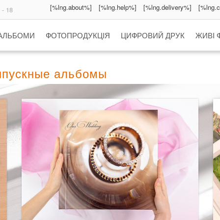
[%lng.about%]
[%lng.help%]
[%lng.delivery%]
[%lng.
 - 18
 АЛЬБОМИ
ФОТОПРОДУКЦІЯ
ЦИФРОВИЙ ДРУК
ЖИВІ 
ыпускные альбомы