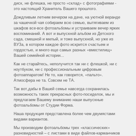
диск, не флешка, не просто «склад» с фотографиями -
это настоящий Хранитель Вашего прошлого.
Дождливым летним вечером на даче, на уютной веранде
за чашечкой чая собираем всю семью, вытягиваем из
шкафов все-все фотоальбомы и устраиваем вечер ярких
воспоминаний. А вот и выпускной альбом из Детского
сада, смешной и милый, и тоже выпускной, но уже из
ВУЗа, в котором каждое фото искрится счастьем и
гордостью, и много еще самых разных «вместилищ»
Вашей семейной истории...
Как не старайтесь, неполучится так ни с флешкой, ни с
ноутбуком, ни с профессиональным цифровым
фотоаппаратом! Не то, как говорится, «пальто».
Атмосфера не та. Совсем не ТА.
Так вот,дабы в Вашей семье навсегда сохранилась
возможность таких прекрасных фото-посиделок, мы и
предлагаем Вашему вниманию наши выпускные
фотоальбомы от Студии Форма.
Наша продукция представлена более чем двумястами
видами вариантов.
Мы производим фотоальбомы трех «классических»
разновидностей – с листами в виде файлов-карманчиков