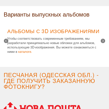
Варианты выпускных альбомов
АЛЬБОМЫ С 3D ИЗОБРАЖЕНИЯМИ
Чтобы соответствовать современным требованиям, мы
разработали принципиально новые обложки для альбомов,
использующие 3D-изображения. Вы можете ознакомиться с
ними в
каталоге.
Возможные типы изделий:
Альбом с файлами
,
Альбомная
крышка
и
Планшет
. Формат 20х30 вертикальный. Помимо
альбомов, вы теперь можете заказать фотокнигу Стандарт с
3D обложкой.
ПЕСЧАНАЯ (ОДЕССКАЯ ОБЛ.) -
ГДЕ ПОЛУЧИТЬ ЗАКАЗАННУЮ
ФОТОКНИГУ?