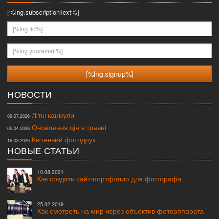
[%lng.subscriptionText%]
[%lng.fio%]
[%lng.youremail%]
НОВОСТИ
Літні канікули
09.07.2026
Оновлення цін в травні
05.04.2026
Квітневий фотодрук
16.03.2026
НОВЫЕ СТАТЬИ
10.08.2021
Как создать сайт-портфолио для фотографа
25.02.2019
Как смотреть на мир через объектив фотоаппарата