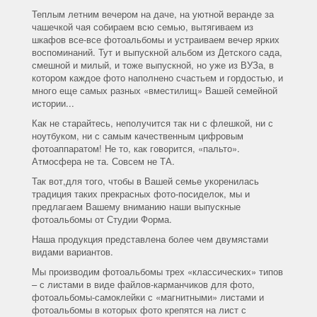
Теплым летним вечером на даче, на уютной веранде за
чашечкой чая собираем всю семью, вытягиваем из
шкафов все-все фотоальбомы и устраиваем вечер ярких
воспоминаний. Тут и выпускной альбом из Детского сада,
смешной и милый, и тоже выпускной, но уже из ВУЗа, в
котором каждое фото наполнено счастьем и гордостью, и
много еще самых разных «вместилищ» Вашей семейной
истории...
Как не старайтесь, неполучится так ни с флешкой, ни с
ноутбуком, ни с самым качественным цифровым
фотоаппаратом! Не то, как говорится, «пальто».
Атмосфера не та. Совсем не ТА.
Так вот,для того, чтобы в Вашей семье укоренилась
традиция таких прекрасных фото-посиделок, мы и
предлагаем Вашему вниманию наши выпускные
фотоальбомы от Студии Форма.
Наша продукция представлена более чем двумястами
видами вариантов.
Мы производим фотоальбомы трех «классических» типов
– с листами в виде файлов-карманчиков для фото,
фотоальбомы-самоклейки с «магнитными» листами и
фотоальбомы в которых фото крепятся на лист с