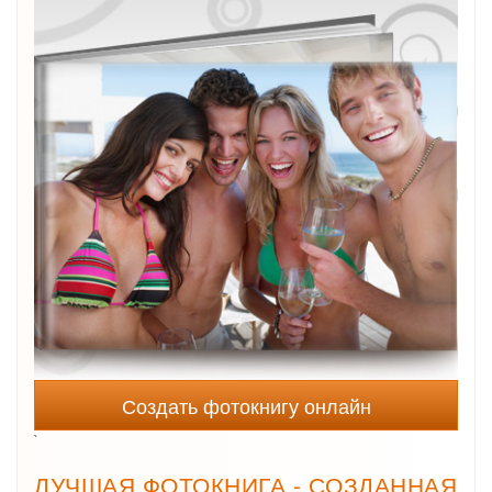
Создать фотокнигу онлайн
`
ЛУЧШАЯ ФОТОКНИГА - СОЗДАННАЯ