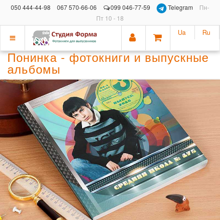
050 444-44-98
067 570-66-06
099 046-77-59
Telegram
Пн-
Пт 10 - 18
Ua
Ru
Показать
Понинка - фотокниги и выпускные
меню
альбомы