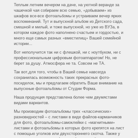
Теплым летним вечером на даче, на уютной веранде за
чашечкой чая собираем всю семью, «добываем» из
шкафов все-все фотоальбомы и устраиваем вечер ярких
воспоминаний. Тут и выпускной альбом из Детского сада,
смешной и милый, и тоже выпускной, но уже из ВУЗа, в
котором каждое фото наполнено счастьем и гордостью, и
много еще самых разных «вместилищ» Вашей семейной
истории...
Вот неполучится так ни с флешкой, ни с ноутбуком, ни с
профессиональным цифровым фотоаппаратом! Но, не
берет за душу. Атмосфера не та. Совсем не ТА.
Так вот,для того, чтобы в Вашей семье навсегда
сохранилась возможность таких прекрасных фото-
посиделок, мы и предлагаем обратить Ваше внимание на
выпускные фотоальбомы от Студии Форма.
Наша продукция представлена более чем двумястами
видами вариантов.
Мы производим фотоальбомы трех «классических»
разновидностей – с листами в виде файлов-карманчиков
для фото, фотоальбомы-самоклейки с «магнитными»
листами и фотоальбомы в которых фото крепятся на лист
с помощью уголков или двухстороннего скотча. Также у