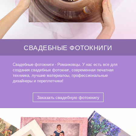
СВАДЕБНЫЕ ФОТОКНИГИ
Свадебные фотокниги - Романковцы. У нас есть все для
создания свадебных фотокниг, современная печатная
техниика, лучшие материалоы, профессиональные
дизайнеры и переплетчики!
Заказать свадебную фотокнигу