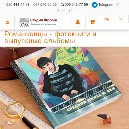
050 444-44-98
067 570-66-06
099 046-77-59
Telegram
Пн-
Пт 10 - 18
Ua
Ru
Показать
Романковцы - фотокниги и
меню
выпускные альбомы