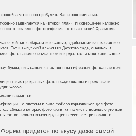
 способна мгновенно пробудить Ваши воспоминания.
уженно задвигаются на «второй план». И совершенно напрасно!
е просто «склад» с фотографиями - это настоящий Хранитель
 чашечкой чая собираем всю семью, «добываем» из шкафов все-
тов. Тут и выпускной альбом из Детского сада, смешной и
аждое фото наполнено счастьем и гордостью, и много еще самых
 с ноутбуком, ни с самым качественным цифровым фотоаппаратом!
адиция таких прекрасных фото-посиделок, мы и предлагаем
удии Форма.
идами вариантов.
фикаций – с листами в виде файлов-карманчиков для фото,
тоальбомы в которых фото крепятся на лист с помощью уголков
анты фотоальбомов комбинирующие в себе все три варианта
Форма придется по вкусу даже самой