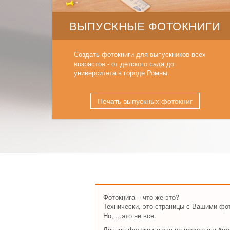
ВЫПУСКНЫЕ ФОТОКНИГИ
Создать фотокниги для выпускников всех
возрастов - от детского сада до
университета в городе Ромны.
Печать выпускных фотокниг
Фотокнига – что же это?
Технически, это страницы с Вашими фо
Но, ...это не все.
Личная фотокнига это не просто альбом