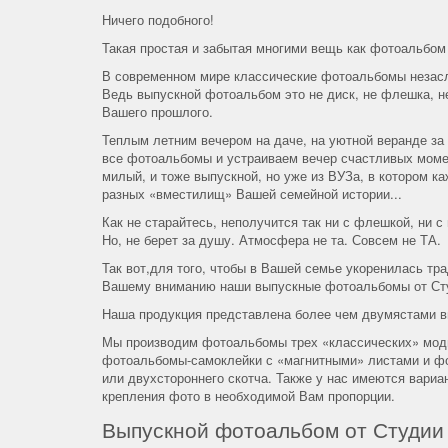
Ничего подобного!
Такая простая и забытая многими вещь как фотоальбом
В современном мире классические фотоальбомы незасл
Ведь выпускной фотоальбом это не диск, не флешка, н
Вашего прошлого.
Теплым летним вечером на даче, на уютной веранде за
все фотоальбомы и устраиваем вечер счастливых момен
милый, и тоже выпускной, но уже из ВУЗа, в котором к
разных «вместилищ» Вашей семейной истории...
Как не старайтесь, неполучится так ни с флешкой, ни
Но, не берет за душу. Атмосфера не та. Совсем не ТА.
Так вот,для того, чтобы в Вашей семье укоренилась тр
Вашему вниманию наши выпускные фотоальбомы от Ст
Наша продукция представлена более чем двумястами в
Мы производим фотоальбомы трех «классических» моди
фотоальбомы-самоклейки с «магнитными» листами и фо
или двухстороннего скотча. Также у нас имеются вари
крепления фото в необходимой Вам пропорции.
Выпускной фотоальбом от Студии 