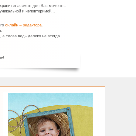
 хранит значимые для Вас моменты.
никальной и неповторимой...
его
онлайн – редактора
.
.
, а слова ведь далеко не всегда
ше!