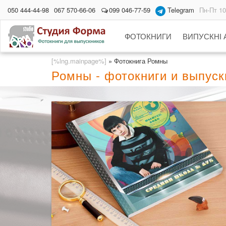
050 444-44-98
067 570-66-06
099 046-77-59
Telegram
Пн-Пт 10
ФОТОКНИГИ
ВИПУСКНІ
[%lng.mainpage%]
»
Фотокнига Ромны
Ромны - фотокниги и выпус