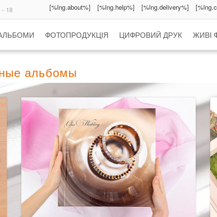
[%lng.about%]
[%lng.help%]
[%lng.delivery%]
[%lng.
 - 18
 АЛЬБОМИ
ФОТОПРОДУКЦІЯ
ЦИФРОВИЙ ДРУК
ЖИВІ 
кные альбомы