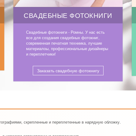
СВАДЕБНЫЕ ФОТОКНИГИ
Свадебные фотокниги - Ромны. У нас есть
все для создания свадебных фотокниг,
современная печатная техниика, лучшие
материалоы, профессиональные дизайнеры
и переплетчики!
Заказать свадебную фотокнигу
тографиями, скрепленные и переплетенные в нарядную обложку.
, а навсегда запечатленные воспоминания.