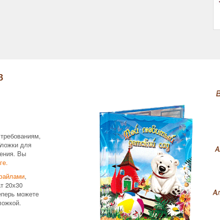
в
 требованиям,
бложки для
ения. Вы
ге.
файлами
,
т 20х30
еперь можете
ложкой.