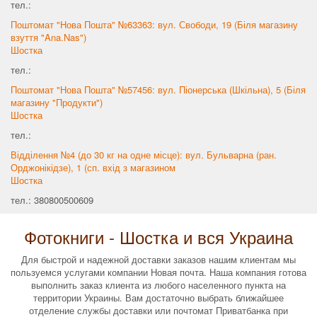
тел.:
Поштомат "Нова Пошта" №63363: вул. Свободи, 19 (Біля магазину
взуття "Ana.Nas")
Шостка
тел.:
Поштомат "Нова Пошта" №57456: вул. Піонерська (Шкільна), 5 (Біля
магазину "Продукти")
Шостка
тел.:
Відділення №4 (до 30 кг на одне місце): вул. Бульварна (ран.
Орджонікідзе), 1 (сп. вхід з магазином
Шостка
тел.: 380800500609
Фотокниги - Шостка и вся Украина
Для быстрой и надежной доставки заказов нашим клиентам мы
пользуемся услугами компании Новая почта. Наша компания готова
выполнить заказ клиента из любого населенного пункта на
территории Украины. Вам достаточно выбрать ближайшее
отделение службы доставки или почтомат Приватбанка при