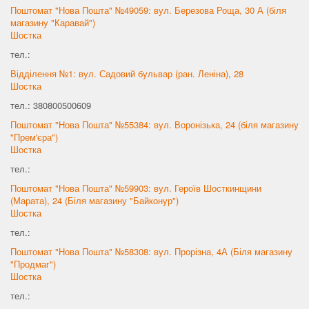
Поштомат "Нова Пошта" №49059: вул. Березова Роща, 30 А (біля
магазину "Каравай")
Шостка
тел.:
Відділення №1: вул. Садовий бульвар (ран. Леніна), 28
Шостка
тел.: 380800500609
Поштомат "Нова Пошта" №55384: вул. Воронізька, 24 (біля магазину
"Прем'єра")
Шостка
тел.:
Поштомат "Нова Пошта" №59903: вул. Героїв Шосткинщини
(Марата), 24 (Біля магазину "Байконур")
Шостка
тел.:
Поштомат "Нова Пошта" №58308: вул. Прорізна, 4А (Біля магазину
"Продмаг")
Шостка
тел.: