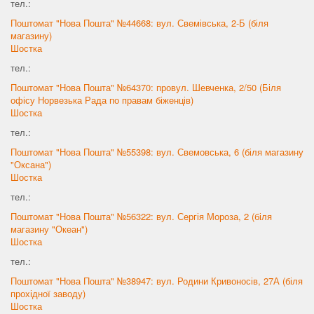
тел.:
Поштомат "Нова Пошта" №44668: вул. Свемівська, 2-Б (біля
магазину)
Шостка
тел.:
Поштомат "Нова Пошта" №64370: провул. Шевченка, 2/50 (Біля
офісу Норвезька Рада по правам біженців)
Шостка
тел.:
Поштомат "Нова Пошта" №55398: вул. Свемовська, 6 (біля магазину
"Оксана")
Шостка
тел.:
Поштомат "Нова Пошта" №56322: вул. Сергія Мороза, 2 (біля
магазину "Океан")
Шостка
тел.:
Поштомат "Нова Пошта" №38947: вул. Родини Кривоносів, 27А (біля
прохідної заводу)
Шостка