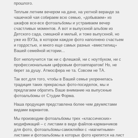
прошлого.
Теплым летним вечером на даче, на уютной веранде за
чашечкой чая собираем всю семью, «добываем» из
шкафов все-все фотоальбомы и устраиваем вечер
счастливых моментов. А вот и выпускной альбом из
Детского сада, смешной и милый, и тоже выпускной, но
уже из ВУЗа, в котором каждое фото наполнено счастьем
и гордостью, и много еще самых разных «вместилищ»
Вашей семейной истории...
Вот неполучится так ни с флешкой, ни с ноутбуком, ни с
профессиональным цифровым фотоаппаратом! Но, не
берет за душу. Атмосфера не та. Совсем не ТА.
Так вот,для того, чтобы в Вашей семье укоренилась
традиция таких прекрасных фото-посиделок, мы и
предлагаем обратить Ваше внимание на выпускные
фотоальбомы от Студии Форма.
Наша продукция представлена более чем двумястами
видами вариантов.
Мы производим фотоальбомы трех «классических»
модификаций – с листами в виде файлов-карманчиков
для фото, фотоальбомы-самоклейки с «магнитными»
листами и фотоальбомы в которых фото крепятся на лист