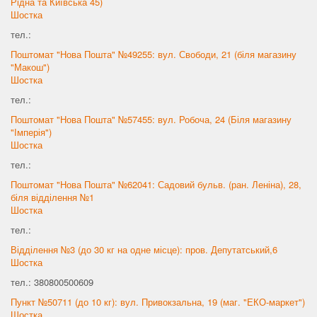
Рідна та Київська 45)
Шостка
тел.:
Поштомат "Нова Пошта" №49255: вул. Свободи, 21 (біля магазину
"Макош")
Шостка
тел.:
Поштомат "Нова Пошта" №57455: вул. Робоча, 24 (Біля магазину
"Імперія")
Шостка
тел.:
Поштомат "Нова Пошта" №62041: Садовий бульв. (ран. Леніна), 28,
біля відділення №1
Шостка
тел.:
Відділення №3 (до 30 кг на одне місце): пров. Депутатський,6
Шостка
тел.: 380800500609
Пункт №50711 (до 10 кг): вул. Привокзальна, 19 (маг. "ЕКО-маркет")
Шостка