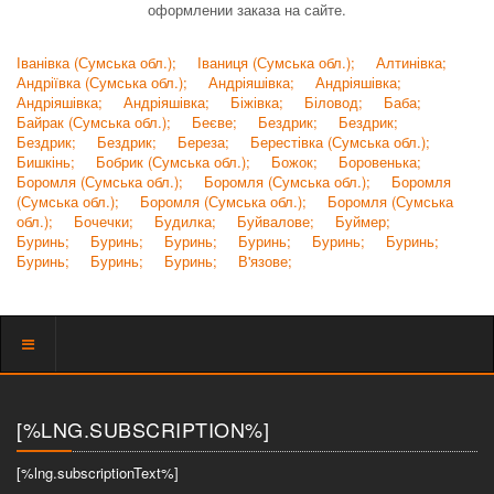
оформлении заказа на сайте.
Іванівка (Сумська обл.);
Іваниця (Сумська обл.);
Алтинівка;
Андріївка (Сумська обл.);
Андріяшівка;
Андріяшівка;
Андріяшівка;
Андріяшівка;
Біжівка;
Біловод;
Баба;
Байрак (Сумська обл.);
Беєве;
Бездрик;
Бездрик;
Бездрик;
Бездрик;
Береза;
Берестівка (Сумська обл.);
Бишкінь;
Бобрик (Сумська обл.);
Божок;
Боровенька;
Боромля (Сумська обл.);
Боромля (Сумська обл.);
Боромля
(Сумська обл.);
Боромля (Сумська обл.);
Боромля (Сумська
обл.);
Бочечки;
Будилка;
Буйвалове;
Буймер;
Буринь;
Буринь;
Буринь;
Буринь;
Буринь;
Буринь;
Буринь;
Буринь;
Буринь;
В'язове;
Показать
меню
[%LNG.SUBSCRIPTION%]
[%lng.subscriptionText%]