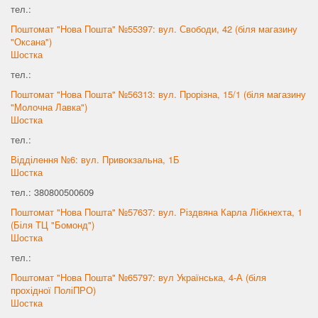
тел.:
Поштомат "Нова Пошта" №55397: вул. Свободи, 42 (біля магазину
"Оксана")
Шостка
тел.:
Поштомат "Нова Пошта" №56313: вул. Прорізна, 15/1 (біля магазину
"Молочна Лавка")
Шостка
тел.:
Відділення №6: вул. Привокзальна, 1Б
Шостка
тел.: 380800500609
Поштомат "Нова Пошта" №57637: вул. Різдвяна Карла Лібкнехта, 1
(Біля ТЦ "Бомонд")
Шостка
тел.:
Поштомат "Нова Пошта" №65797: вул Українська, 4-А (біля
прохідної ПоліПРО)
Шостка