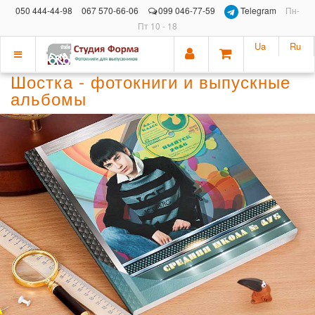
050 444-44-98
067 570-66-06
099 046-77-59
Telegram
Пн-
Пт 10 - 18
Ua
Ru
Показать
Шостка - фотокниги и выпускные
меню
альбомы