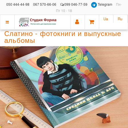
050 444-44-98
067 570-66-06
099 046-77-59
Telegram
Пн-
Пт 10 - 18
Ua
Ru
Показать
Слатино - фотокниги и выпускные
меню
альбомы