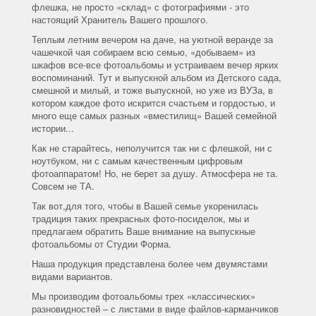
флешка, не просто «склад» с фотографиями - это
настоящий Хранитель Вашего прошлого.
Теплым летним вечером на даче, на уютной веранде за
чашечкой чая собираем всю семью, «добываем» из
шкафов все-все фотоальбомы и устраиваем вечер ярких
воспоминаний. Тут и выпускной альбом из Детского сада,
смешной и милый, и тоже выпускной, но уже из ВУЗа, в
котором каждое фото искрится счастьем и гордостью, и
много еще самых разных «вместилищ» Вашей семейной
истории...
Как не старайтесь, неполучится так ни с флешкой, ни с
ноутбуком, ни с самым качественным цифровым
фотоаппаратом! Но, не берет за душу. Атмосфера не та.
Совсем не ТА.
Так вот,для того, чтобы в Вашей семье укоренилась
традиция таких прекрасных фото-посиделок, мы и
предлагаем обратить Ваше внимание на выпускные
фотоальбомы от Студии Форма.
Наша продукция представлена более чем двумястами
видами вариантов.
Мы производим фотоальбомы трех «классических»
разновидностей – с листами в виде файлов-карманчиков