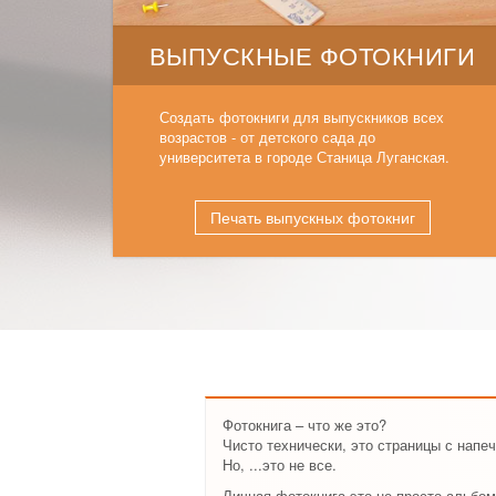
ВЫПУСКНЫЕ ФОТОКНИГИ
Создать фотокниги для выпускников всех
возрастов - от детского сада до
университета в городе Станица Луганская.
Печать выпускных фотокниг
Фотокнига – что же это?
Чисто технически, это страницы с напе
Но, ...это не все.
Личная фотокнига это не просто альбом