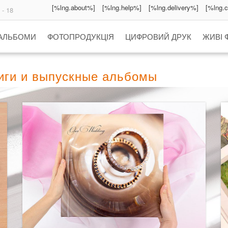
[%lng.about%]
[%lng.help%]
[%lng.delivery%]
[%lng.
 - 18
 АЛЬБОМИ
ФОТОПРОДУКЦІЯ
ЦИФРОВИЙ ДРУК
ЖИВІ 
ниги и выпускные альбомы