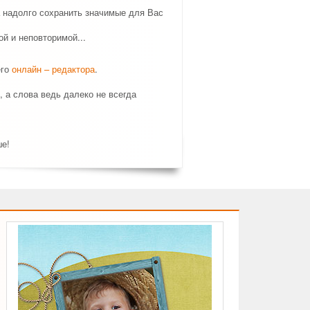
а надолго сохранить значимые для Вас
й и неповторимой...
его
онлайн – редактора
.
, а слова ведь далеко не всегда
ше!