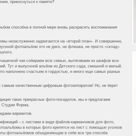
ения, прикоснуться к памяти?
льбом способна в полной мере вновь раскрасить воспоминания
мы незаслуженно задвигаются на «второй план». И совершенно,
пускной фотоальбом это не диск, не флешка, не просто «склад»
ошлого.
 чашечкой чая собираем всю семью, вытягиваем из шкафов все-
ий. Тут и выпускной альбом из Детского сада, смешной и милый,
ото наполнено счастьем и гордостью, и много еще самых разных
и с самым качественным цифровым фотоаппаратом! Но, не берет
адиция таких прекрасных фото-посиделок, мы и предлагаем
т Студии Форма.
идами вариантов.
фикаций – с листами в виде файлов-карманчиков для фото,
тоальбомы в которых фото крепятся на лист с помощью уголков
анты фотоальбомов объеденяющие в себе все три способа