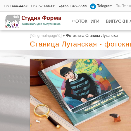
050 444-44-98
067 570-66-06
099 046-77-59
Telegram
Пн-Пт 10
ФОТОКНИГИ
ВИПУСКНІ
[%lng.mainpage%]
»
Фотокнига Станица Луганская
Станица Луганская - фоток