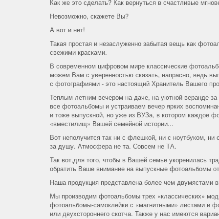
Как же это сделать? Как вернуться в счастливые мгнов
Невозможно, скажете Вы?
А вот и нет!
Такая простая и незаслуженно забытая вещь как фотоа
свежими красками.
В современном цифровом мире классические фотоальбо
можем Вам с уверенностью сказать, напрасно, ведь вы
с фотографиями - это настоящий Хранитель Вашего пр
Теплым летним вечером на даче, на уютной веранде за
все фотоальбомы и устраиваем вечер ярких воспоминан
и тоже выпускной, но уже из ВУЗа, в котором каждое ф
«вместилищ» Вашей семейной истории...
Вот неполучится так ни с флешкой, ни с ноутбуком, н
за душу. Атмосфера не та. Совсем не ТА.
Так вот,для того, чтобы в Вашей семье укоренилась тр
обратить Ваше внимание на выпускные фотоальбомы о
Наша продукция представлена более чем двумястами в
Мы производим фотоальбомы трех «классических» моди
фотоальбомы-самоклейки с «магнитными» листами и фо
или двухстороннего скотча. Также у нас имеются вари