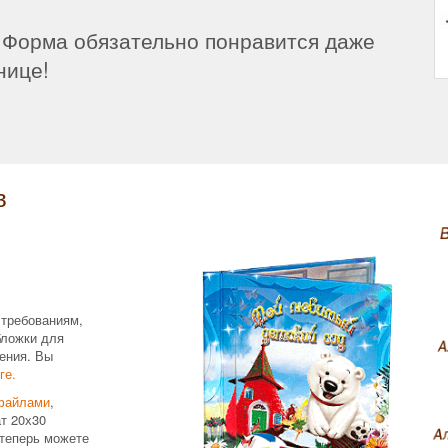
 Форма обязательно понравится даже
нице!
в
 требованиям,
бложки для
ения. Вы
ге.
файлами
,
т 20х30
теперь можете