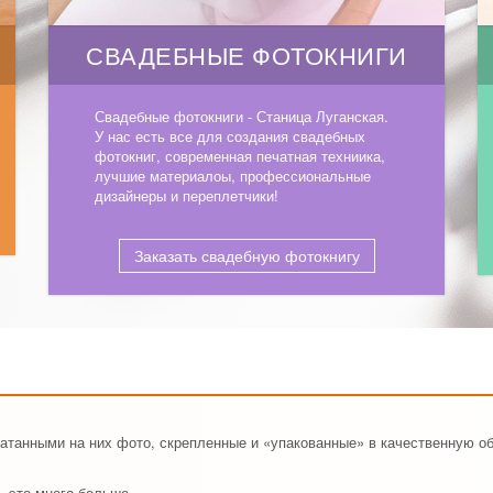
СВАДЕБНЫЕ ФОТОКНИГИ
Свадебные фотокниги - Станица Луганская.
У нас есть все для создания свадебных
фотокниг, современная печатная техниика,
лучшие материалоы, профессиональные
дизайнеры и переплетчики!
Заказать свадебную фотокнигу
чатанными на них фото, скрепленные и «упакованные» в качественную о
, это много больше.