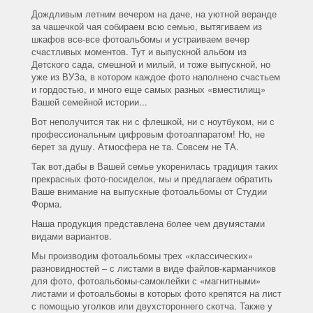
Дождливым летним вечером на даче, на уютной веранде
за чашечкой чая собираем всю семью, вытягиваем из
шкафов все-все фотоальбомы и устраиваем вечер
счастливых моментов. Тут и выпускной альбом из
Детского сада, смешной и милый, и тоже выпускной, но
уже из ВУЗа, в котором каждое фото наполнено счастьем
и гордостью, и много еще самых разных «вместилищ»
Вашей семейной истории...
Вот неполучится так ни с флешкой, ни с ноутбуком, ни с
профессиональным цифровым фотоаппаратом! Но, не
берет за душу. Атмосфера не та. Совсем не ТА.
Так вот,дабы в Вашей семье укоренилась традиция таких
прекрасных фото-посиделок, мы и предлагаем обратить
Ваше внимание на выпускные фотоальбомы от Студии
Форма.
Наша продукция представлена более чем двумястами
видами вариантов.
Мы производим фотоальбомы трех «классических»
разновидностей – с листами в виде файлов-карманчиков
для фото, фотоальбомы-самоклейки с «магнитными»
листами и фотоальбомы в которых фото крепятся на лист
с помощью уголков или двухстороннего скотча. Также у