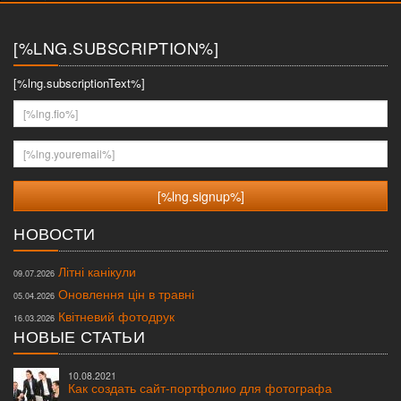
меню
[%LNG.SUBSCRIPTION%]
[%lng.subscriptionText%]
[%lng.fio%]
[%lng.youremail%]
НОВОСТИ
Літні канікули
09.07.2026
Оновлення цін в травні
05.04.2026
Квітневий фотодрук
16.03.2026
НОВЫЕ СТАТЬИ
10.08.2021
Как создать сайт-портфолио для фотографа