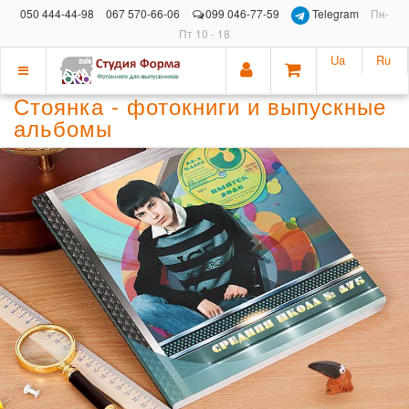
050 444-44-98
067 570-66-06
099 046-77-59
Telegram
Пн-
Пт 10 - 18
Ua
Ru
Показать
Стоянка - фотокниги и выпускные
меню
альбомы