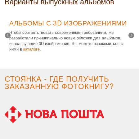
Варианты выпускных альбомов
АЛЬБОМЫ С 3D ИЗОБРАЖЕНИЯМИ
Чтобы соответствовать современным требованиям, мы
разработали принципиально новые обложки для альбомов,
использующие 3D-изображения. Вы можете ознакомиться с
ними в
каталоге.
Возможные типы изделий:
Альбом с файлами
,
Альбомная
крышка
и
Планшет
. Формат 20х30 вертикальный. Помимо
альбомов, вы теперь можете заказать фотокнигу Стандарт с
3D обложкой.
СТОЯНКА - ГДЕ ПОЛУЧИТЬ
ЗАКАЗАННУЮ ФОТОКНИГУ?