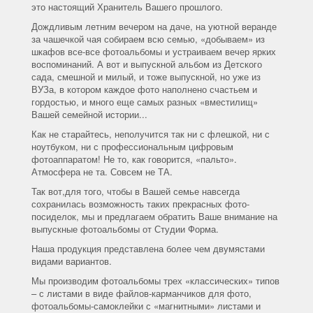
это настоящий Хранитель Вашего прошлого.
Дождливым летним вечером на даче, на уютной веранде
за чашечкой чая собираем всю семью, «добываем» из
шкафов все-все фотоальбомы и устраиваем вечер ярких
воспоминаний. А вот и выпускной альбом из Детского
сада, смешной и милый, и тоже выпускной, но уже из
ВУЗа, в котором каждое фото наполнено счастьем и
гордостью, и много еще самых разных «вместилищ»
Вашей семейной истории...
Как не старайтесь, неполучится так ни с флешкой, ни с
ноутбуком, ни с профессиональным цифровым
фотоаппаратом! Не то, как говорится, «пальто».
Атмосфера не та. Совсем не ТА.
Так вот,для того, чтобы в Вашей семье навсегда
сохранилась возможность таких прекрасных фото-
посиделок, мы и предлагаем обратить Ваше внимание на
выпускные фотоальбомы от Студии Форма.
Наша продукция представлена более чем двумястами
видами вариантов.
Мы производим фотоальбомы трех «классических» типов
– с листами в виде файлов-карманчиков для фото,
фотоальбомы-самоклейки с «магнитными» листами и