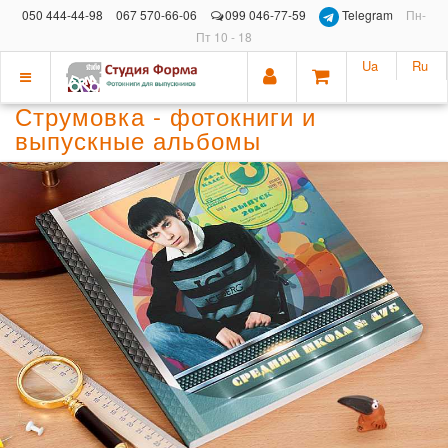
050 444-44-98
067 570-66-06
099 046-77-59
Telegram
Пн-
Пт 10 - 18
Ua
Ru
Показать
Струмовка - фотокниги и
меню
выпускные альбомы