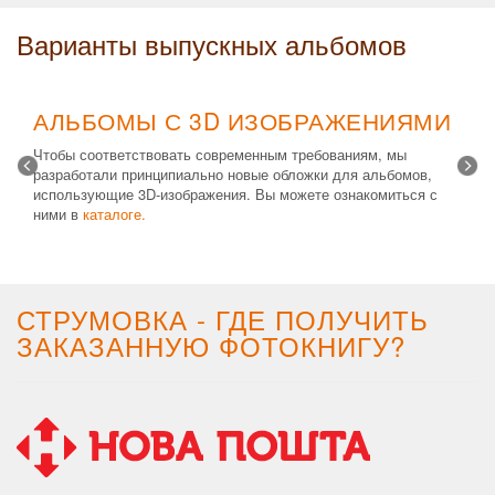
Варианты выпускных альбомов
АЛЬБОМЫ С 3D ИЗОБРАЖЕНИЯМИ
Чтобы соответствовать современным требованиям, мы
разработали принципиально новые обложки для альбомов,
использующие 3D-изображения. Вы можете ознакомиться с
ними в
каталоге.
Возможные типы изделий:
Альбом с файлами
,
Альбомная
крышка
и
Планшет
. Формат 20х30 вертикальный. Помимо
альбомов, вы теперь можете заказать фотокнигу Стандарт с
3D обложкой.
СТРУМОВКА - ГДЕ ПОЛУЧИТЬ
ЗАКАЗАННУЮ ФОТОКНИГУ?