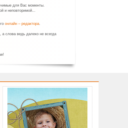
ачимые для Вас моменты.
й и неповторимой...
его
онлайн – редактора
.
, а слова ведь далеко не всегда
ше!