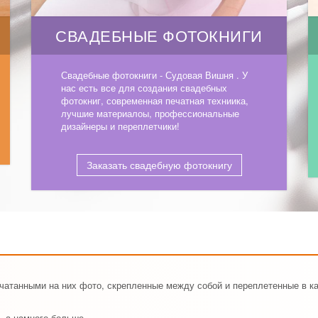
СВАДЕБНЫЕ ФОТОКНИГИ
Свадебные фотокниги - Судовая Вишня . У
нас есть все для создания свадебных
фотокниг, современная печатная техниика,
лучшие материалоы, профессиональные
дизайнеры и переплетчики!
Заказать свадебную фотокнигу
ечатанными на них фото, скрепленные между собой и переплетенные в к
, а намного больше.