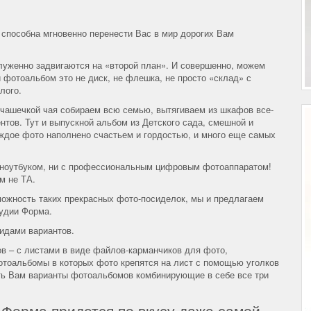
 способна мгновенно перенести Вас в мир дорогих Вам
уженно задвигаются на «второй план». И совершенно, можем
 фотоальбом это не диск, не флешка, не просто «склад» с
лого.
 чашечкой чая собираем всю семью, вытягиваем из шкафов все-
тов. Тут и выпускной альбом из Детского сада, смешной и
аждое фото наполнено счастьем и гордостью, и много еще самых
 с ноутбуком, ни с профессиональным цифровым фотоаппаратом!
м не ТА.
можность таких прекрасных фото-посиделок, мы и предлагаем
удии Форма.
идами вариантов.
в – с листами в виде файлов-карманчиков для фото,
тоальбомы в которых фото крепятся на лист с помощью уголков
ть Вам варианты фотоальбомов комбинирующие в себе все три
Форма придется по вкусу даже самой