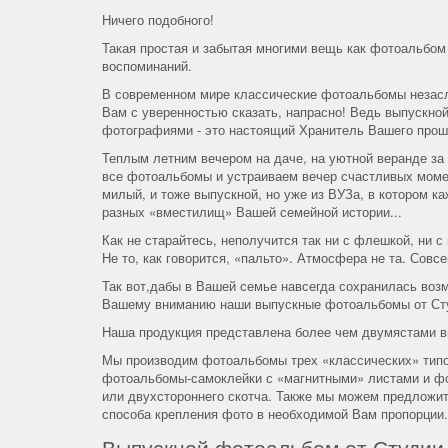
Ничего подобного!
Такая простая и забытая многими вещь как фотоальбом
воспоминаний.
В современном мире классические фотоальбомы незасл
Вам с уверенностью сказать, напрасно! Ведь выпускной
фотографиями - это настоящий Хранитель Вашего прош
Теплым летним вечером на даче, на уютной веранде за
все фотоальбомы и устраиваем вечер счастливых момен
милый, и тоже выпускной, но уже из ВУЗа, в котором к
разных «вместилищ» Вашей семейной истории...
Как не старайтесь, неполучится так ни с флешкой, ни
Не то, как говорится, «пальто». Атмосфера не та. Совсе
Так вот,дабы в Вашей семье навсегда сохранилась воз
Вашему вниманию наши выпускные фотоальбомы от Ст
Наша продукция представлена более чем двумястами в
Мы производим фотоальбомы трех «классических» типо
фотоальбомы-самоклейки с «магнитными» листами и фо
или двухстороннего скотча. Также мы можем предложи
способа крепления фото в необходимой Вам пропорции.
Выпускной фотоальбом от Студии 