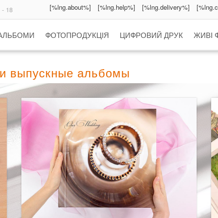
[%lng.about%]
[%lng.help%]
[%lng.delivery%]
[%lng.
 - 18
 АЛЬБОМИ
ФОТОПРОДУКЦІЯ
ЦИФРОВИЙ ДРУК
ЖИВІ 
 и выпускные альбомы