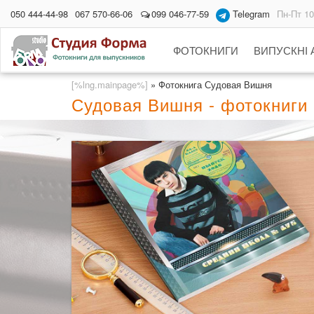
050 444-44-98
067 570-66-06
099 046-77-59
Telegram
Пн-Пт 10
ФОТОКНИГИ
ВИПУСКНІ
[%lng.mainpage%]
»
Фотокнига Судовая Вишня
Судовая Вишня - фотокниги