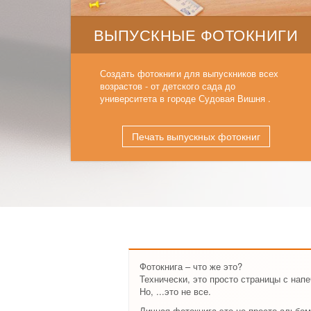
ВЫПУСКНЫЕ ФОТОКНИГИ
Создать фотокниги для выпускников всех
возрастов - от детского сада до
университета в городе Судовая Вишня .
Печать выпускных фотокниг
Фотокнига – что же это?
Технически, это просто страницы с нап
Но, ...это не все.
Личная фотокнига это не просто альбом