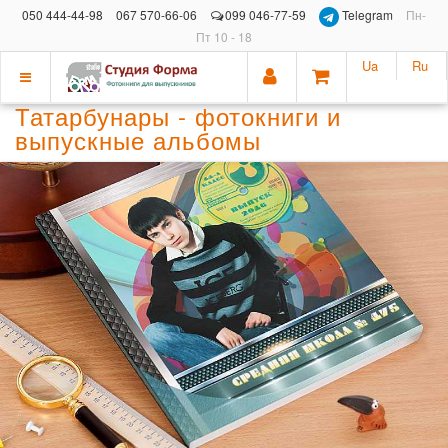
050 444-44-98
067 570-66-06
099 046-77-59
Telegram
Пн-
Пт 10 - 18
Ua
Ru
Показать
Татарбунары - фотокниги и
меню
выпускные альбомы