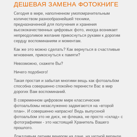
ДЕШЕВАЯ ЗАМЕНА ФОТОКНИГЕ
Сегодня в мире, наполненном умопомрачительным
количеством разнообразнейшей техники,
предназначенной для получения и хранения
высококачественных цифровых фото, иногда возникает
непреодолимое желание прикоснуться руками к дорогим
сердцу воспоминаниям и моментам.
Как же это можно сделать? Как вернуться в счастливые
мгновения, прикоснуться к памяти?
Невозможно, скажете Вы?
Ничего подобного!
Такая простая и забытая многими вещь как фотоальбом
способна совершенно спокойно перенести Вас в мир
дорогих Вам воспоминаний.
В современном цифровом мире классические
фотоальбомы незаслуженно задвигаются на «второй
план». И совершенно напрасно! Ведь выпускной
фотоальбом это не диск, не флешка, не просто «склад» с
фотографиями - это настоящий Хранитель Вашего
прошлого.
Дождливым летним вечером на даче, на уютной веранде