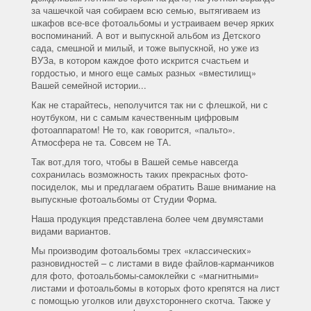
за чашечкой чая собираем всю семью, вытягиваем из
шкафов все-все фотоальбомы и устраиваем вечер ярких
воспоминаний. А вот и выпускной альбом из Детского
сада, смешной и милый, и тоже выпускной, но уже из
ВУЗа, в котором каждое фото искрится счастьем и
гордостью, и много еще самых разных «вместилищ»
Вашей семейной истории...
Как не старайтесь, неполучится так ни с флешкой, ни с
ноутбуком, ни с самым качественным цифровым
фотоаппаратом! Не то, как говорится, «пальто».
Атмосфера не та. Совсем не ТА.
Так вот,для того, чтобы в Вашей семье навсегда
сохранилась возможность таких прекрасных фото-
посиделок, мы и предлагаем обратить Ваше внимание на
выпускные фотоальбомы от Студии Форма.
Наша продукция представлена более чем двумястами
видами вариантов.
Мы производим фотоальбомы трех «классических»
разновидностей – с листами в виде файлов-карманчиков
для фото, фотоальбомы-самоклейки с «магнитными»
листами и фотоальбомы в которых фото крепятся на лист
с помощью уголков или двухстороннего скотча. Также у