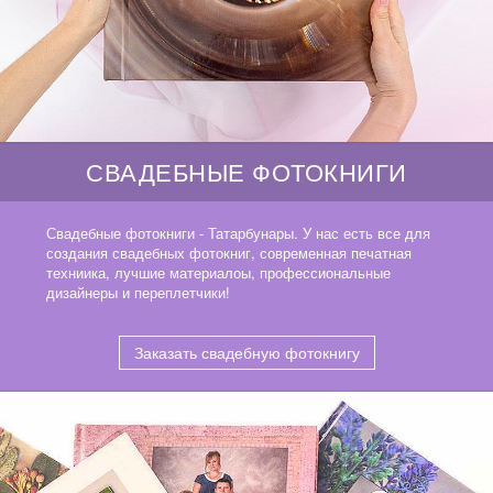
СВАДЕБНЫЕ ФОТОКНИГИ
Свадебные фотокниги - Татарбунары. У нас есть все для
создания свадебных фотокниг, современная печатная
техниика, лучшие материалоы, профессиональные
дизайнеры и переплетчики!
Заказать свадебную фотокнигу