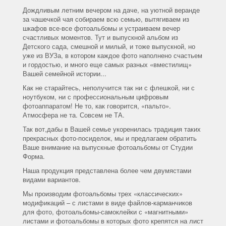
Дождливым летним вечером на даче, на уютной веранде
за чашечкой чая собираем всю семью, вытягиваем из
шкафов все-все фотоальбомы и устраиваем вечер
счастливых моментов. Тут и выпускной альбом из
Детского сада, смешной и милый, и тоже выпускной, но
уже из ВУЗа, в котором каждое фото наполнено счастьем
и гордостью, и много еще самых разных «вместилищ»
Вашей семейной истории...
Как не старайтесь, неполучится так ни с флешкой, ни с
ноутбуком, ни с профессиональным цифровым
фотоаппаратом! Не то, как говорится, «пальто».
Атмосфера не та. Совсем не ТА.
Так вот,дабы в Вашей семье укоренилась традиция таких
прекрасных фото-посиделок, мы и предлагаем обратить
Ваше внимание на выпускные фотоальбомы от Студии
Форма.
Наша продукция представлена более чем двумястами
видами вариантов.
Мы производим фотоальбомы трех «классических»
модификаций – с листами в виде файлов-карманчиков
для фото, фотоальбомы-самоклейки с «магнитными»
листами и фотоальбомы в которых фото крепятся на лист