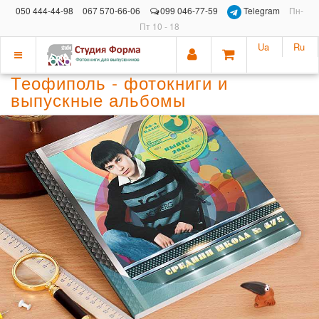
050 444-44-98
067 570-66-06
099 046-77-59
Telegram
Пн-
Пт 10 - 18
Ua
Ru
Показать
Теофиполь - фотокниги и
меню
выпускные альбомы