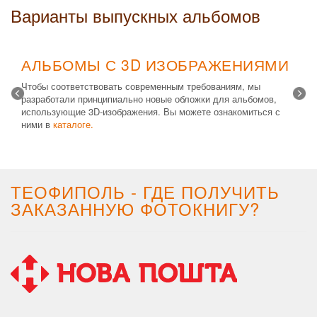
Варианты выпускных альбомов
АЛЬБОМЫ С 3D ИЗОБРАЖЕНИЯМИ
Чтобы соответствовать современным требованиям, мы
разработали принципиально новые обложки для альбомов,
использующие 3D-изображения. Вы можете ознакомиться с
ними в
каталоге.
Возможные типы изделий:
Альбом с файлами
,
Альбомная
крышка
и
Планшет
. Формат 20х30 вертикальный. Помимо
альбомов, вы теперь можете заказать фотокнигу Стандарт с
3D обложкой.
ТЕОФИПОЛЬ - ГДЕ ПОЛУЧИТЬ
ЗАКАЗАННУЮ ФОТОКНИГУ?