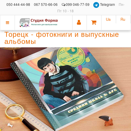
050 444-44-98
067 570-66-06
099 046-77-59
Telegram
Пн-
Пт 10 - 18
Ua
Ru
Показать
Торецк - фотокниги и выпускные
меню
альбомы