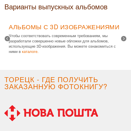
Варианты выпускных альбомов
АЛЬБОМЫ С 3D ИЗОБРАЖЕНИЯМИ
Чтобы соответствовать современным требованиям, мы
разработали совершенно новые обложки для альбомов,
использующие 3D-изображения. Вы можете ознакомиться с
ними в
каталоге.
Возможные типы изделий:
Альбом с файлами
,
Альбомная
крышка
и
Планшет
. Формат 20х30 вертикальный. Кроме
альбомов, вы теперь можете заказать фотокнигу Стандарт с
3D обложкой.
ТОРЕЦК - ГДЕ ПОЛУЧИТЬ
ЗАКАЗАННУЮ ФОТОКНИГУ?