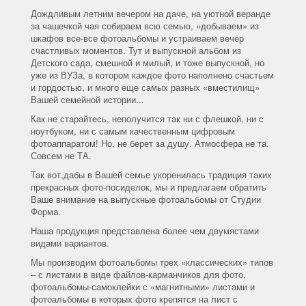
Дождливым летним вечером на даче, на уютной веранде
за чашечкой чая собираем всю семью, «добываем» из
шкафов все-все фотоальбомы и устраиваем вечер
счастливых моментов. Тут и выпускной альбом из
Детского сада, смешной и милый, и тоже выпускной, но
уже из ВУЗа, в котором каждое фото наполнено счастьем
и гордостью, и много еще самых разных «вместилищ»
Вашей семейной истории...
Как не старайтесь, неполучится так ни с флешкой, ни с
ноутбуком, ни с самым качественным цифровым
фотоаппаратом! Но, не берет за душу. Атмосфера не та.
Совсем не ТА.
Так вот,дабы в Вашей семье укоренилась традиция таких
прекрасных фото-посиделок, мы и предлагаем обратить
Ваше внимание на выпускные фотоальбомы от Студии
Форма.
Наша продукция представлена более чем двумястами
видами вариантов.
Мы производим фотоальбомы трех «классических» типов
– с листами в виде файлов-карманчиков для фото,
фотоальбомы-самоклейки с «магнитными» листами и
фотоальбомы в которых фото крепятся на лист с