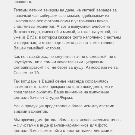
прошлого.
Теплым летним вечером на даче, на уютной веранде за
чашечкой чая собираем всю семью, «добываем» из
шкафов все-все фотоальбомы и устраиваем вечер
счастливых моментов. А вот и выпускной альбом из
Детского сада, смешной и милый, и тоже выпускной, но
уже из ВУЗа, в котором каждое фото наполнено счастьем
и гордостью, и много еще самых разных «вместилищ»
Вашей семейной истории...
Как не старайтесь, неполучится так ни с флешкой, ни с
ноутбуком, ни с самым качественным цифровым
фотоаппаратом! Но, не берет за душу. Атмосфера не та.
Совсем не ТА.
Так вот,дабы в Вашей семье навсегда сохранилась
возможность таких прекрасных фото-посиделок, мы и
предлагаем обратить Ваше внимание на выпускные
фотоальбомы от Студии Форма.
Наша продукция представлена более чем двумястами
видами вариантов.
Мы производим фотоальбомы трех «классических» типов
– с листами в виде файлов-карманчиков для фото,
фотоальбомы-самоклейки с «магнитными» листами и