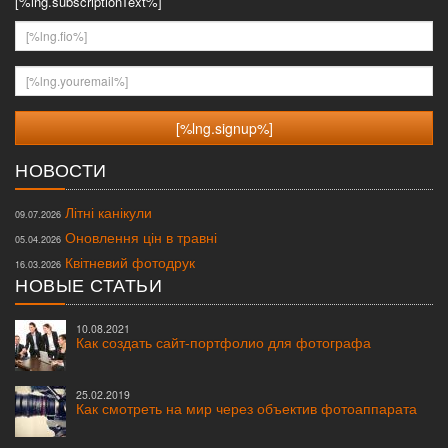
[%lng.subscriptionText%]
[%lng.fio%]
[%lng.youremail%]
НОВОСТИ
Літні канікули
09.07.2026
Оновлення цін в травні
05.04.2026
Квітневий фотодрук
16.03.2026
НОВЫЕ СТАТЬИ
10.08.2021
Как создать сайт-портфолио для фотографа
25.02.2019
Как смотреть на мир через объектив фотоаппарата