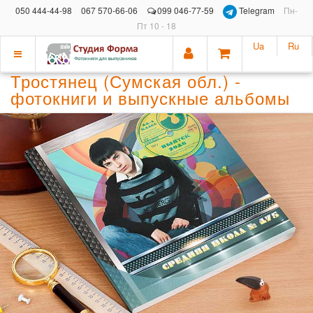
050 444-44-98
067 570-66-06
099 046-77-59
Telegram
Пн-
Пт 10 - 18
Ua
Ru
Показать
Тростянец (Сумская обл.) -
меню
фотокниги и выпускные альбомы