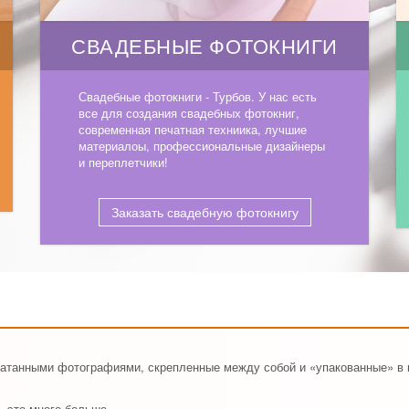
СВАДЕБНЫЕ ФОТОКНИГИ
Свадебные фотокниги - Турбов. У нас есть
все для создания свадебных фотокниг,
современная печатная техниика, лучшие
материалоы, профессиональные дизайнеры
и переплетчики!
Заказать свадебную фотокнигу
ечатанными фотографиями, скрепленные между собой и «упакованные» в 
, это много больше.