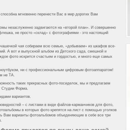
 способна мгновенно перенести Вас в мир дорогих Вам
мы незаслуженно задвигаются на «второй план». И совершенно
 флешка, не просто «склад» с фотографиями - это настоящий
 чашечкой чая собираем всю семью, «добываем» из шкафов все-
ий. А вот и выпускной альбом из Детского сада, смешной и
аждое фото искрится счастьем и гордостью, и много еще самых
 с ноутбуком, ни с профессиональным цифровым фотоаппаратом!
м не ТА.
можность таких прекрасных фото-посиделок, мы и предлагаем
т Студии Форма.
идами вариантов.
овидностей – с листами в виде файлов-карманчиков для фото,
тоальбомы в которых фото крепятся на лист с помощью уголков
ть Вам варианты фотоальбомов объеденяющие в себе все три
.
Форма придется по вкусу даже самой