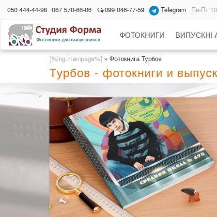
050 444-44-98
067 570-66-06
099 046-77-59
Telegram
Пн-Пт 10
ФОТОКНИГИ
ВИПУСКНІ
[%lng.mainpage%]
»
Фотокнига Турбов
Турбов - фотокниги и выпу