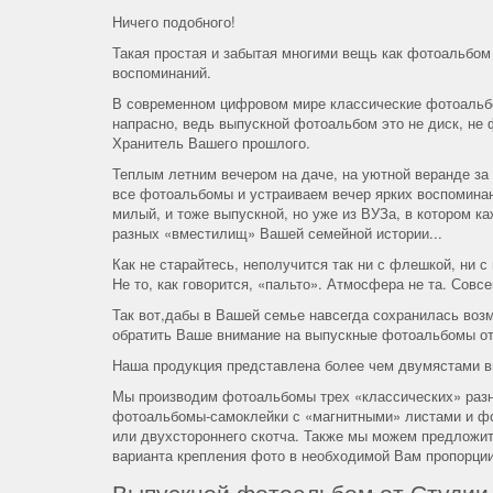
Ничего подобного!
Такая простая и забытая многими вещь как фотоальбом
воспоминаний.
В современном цифровом мире классические фотоальбо
напрасно, ведь выпускной фотоальбом это не диск, не
Хранитель Вашего прошлого.
Теплым летним вечером на даче, на уютной веранде за
все фотоальбомы и устраиваем вечер ярких воспоминан
милый, и тоже выпускной, но уже из ВУЗа, в котором к
разных «вместилищ» Вашей семейной истории...
Как не старайтесь, неполучится так ни с флешкой, ни
Не то, как говорится, «пальто». Атмосфера не та. Совсе
Так вот,дабы в Вашей семье навсегда сохранилась воз
обратить Ваше внимание на выпускные фотоальбомы о
Наша продукция представлена более чем двумястами в
Мы производим фотоальбомы трех «классических» разн
фотоальбомы-самоклейки с «магнитными» листами и фо
или двухстороннего скотча. Также мы можем предложи
варианта крепления фото в необходимой Вам пропорции
Выпускной фотоальбом от Студии 