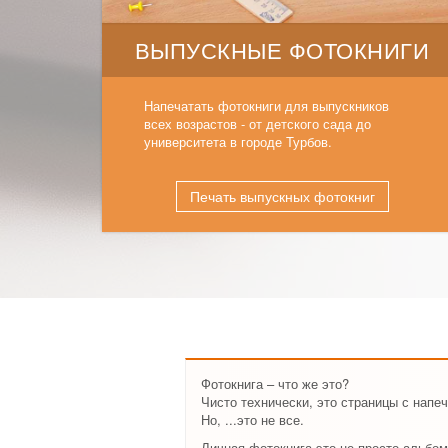
ВЫПУСКНЫЕ ФОТОКНИГИ
Напечатать фотокниги для выпускников
всех возрастов - от детского сада до
университета в городе Турбов.
Печать выпускных фотокниг
Фотокнига – что же это?
Чисто технически, это страницы с нап
Но, ...это не все.
Личная фотокнига это не просто альбом