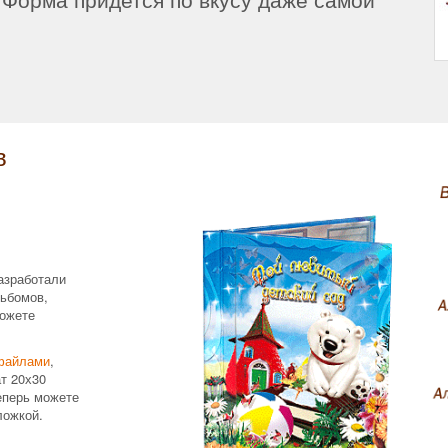
в
азработали
ьбомов,
ожете
файлами
,
т 20х30
еперь можете
ложкой.