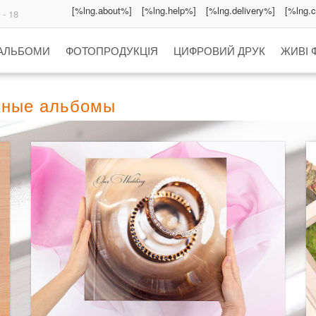
[%lng.about%]
[%lng.help%]
[%lng.delivery%]
[%lng.
 - 18
 АЛЬБОМИ
ФОТОПРОДУКЦІЯ
ЦИФРОВИЙ ДРУК
ЖИВІ 
скные альбомы