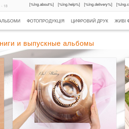
[%lng.about%]
[%lng.help%]
[%lng.delivery%]
[%lng.
 - 18
 АЛЬБОМИ
ФОТОПРОДУКЦІЯ
ЦИФРОВИЙ ДРУК
ЖИВІ 
книги и выпускные альбомы