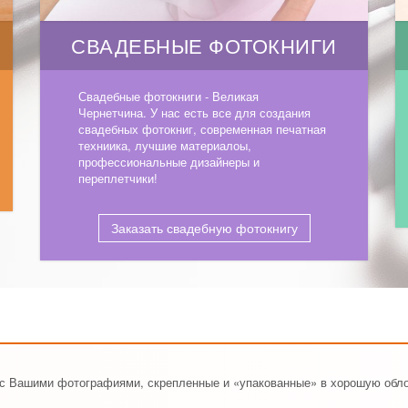
СВАДЕБНЫЕ ФОТОКНИГИ
Свадебные фотокниги - Великая
Чернетчина. У нас есть все для создания
свадебных фотокниг, современная печатная
техниика, лучшие материалоы,
профессиональные дизайнеры и
переплетчики!
Заказать свадебную фотокнигу
ы с Вашими фотографиями, скрепленные и «упакованные» в хорошую обл