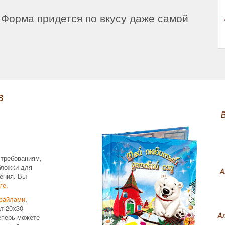
Форма придется по вкусу даже самой
в
 требованиям,
бложки для
ения. Вы
ге.
файлами
,
т 20х30
еперь можете