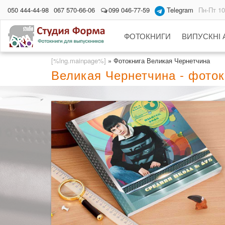
050 444-44-98
067 570-66-06
099 046-77-59
Telegram
Пн-Пт 10
ФОТОКНИГИ
ВИПУСКНІ
[%lng.mainpage%]
»
Фотокнига Великая Чернетчина
Великая Чернетчина - фото