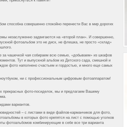
бом способна совершенно спокойно перенести Вас в мир дорогих
мы незаслуженно задвигаются на «второй план». И совершенно,
пускной фотоальбом это не диск, не флешка, не просто «склад»
ошлого.
е за чашечкой чая собираем всю семью, «добываем» из шкафов
оментов. Тут и выпускной альбом из Детского сада, смешной и
аждое фото наполнено счастьем и гордостью, и много еще самых
 с ноутбуком, ни с профессиональным цифровым фотоаппаратом!
их прекрасных фото-посиделок, мы и предлагаем Вашему
рма.
идами вариантов.
овидностей – с листами в виде файлов-карманчиков для фото,
тоальбомы в которых фото крепятся на лист с помощью уголков
анты фотоальбомов комбинирующие в себе все три варианта