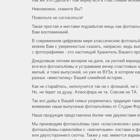
Невозможно, скажете Вы?
Позвольте не согласиться!
Такая простая и местами подзабытая вещь как фотоаль
Вам воспоминаний.
В современном цифровом мире классические фотоальбо
можем Вам с уверенностью сказать, напрасно, ведь вы
с фотографиями - это настоящий Хранитель Вашего пр
Дождливым летним вечером на даче, на уютной веранд
все-все фотоальбомы и устраиваем вечер счастливых м
милый, и тоже выпускной, но уже из ВУЗа, в котором к
разных «вместилищ» Вашей семейной истории...
Как не старайтесь, неполучится так ни с флешкой, ни
Но, не берет за душу. Атмосфера не та. Совсем не ТА.
Так вот,дабы в Вашей семье укоренилась традиция так
вниманию наши выпускные фотоальбомы от Студии Фо
Наша продукция представлена более чем двумястами в
Мы производим фотоальбомы трех «классических» разн
фотоальбомы-самоклейки с «магнитными» листами и фо
или двухстороннего скотча. Также у нас имеются вари