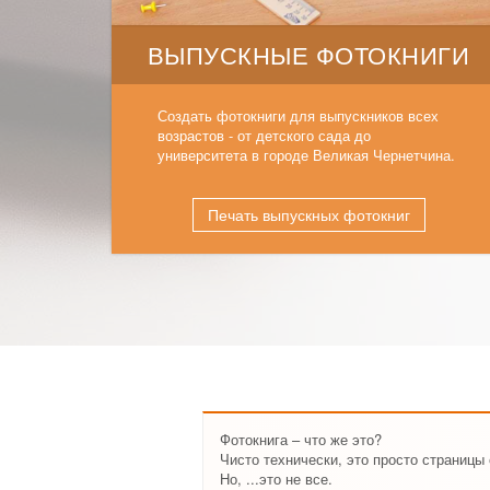
ВЫПУСКНЫЕ ФОТОКНИГИ
Создать фотокниги для выпускников всех
возрастов - от детского сада до
университета в городе Великая Чернетчина.
Печать выпускных фотокниг
Фотокнига – что же это?
Чисто технически, это просто страниц
Но, ...это не все.