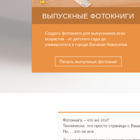
ВЫПУСКНЫЕ ФОТОКНИГИ
Создать фотокниги для выпускников всех
возрастов - от детского сада до
университета в городе Великая Новоселка.
Печать выпускных фотокниг
Фотокнига – что же это?
Технически, это просто страницы с Ва
Но, ...это не все.
Личная фотокнига это не просто альбом