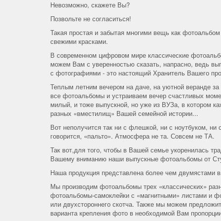
Невозможно, скажете Вы?
Позвольте не согласиться!
Такая простая и забытая многими вещь как фотоальбом
свежими красками.
В современном цифровом мире классические фотоальбо
можем Вам с уверенностью сказать, напрасно, ведь вы
с фотографиями - это настоящий Хранитель Вашего пр
Теплым летним вечером на даче, на уютной веранде за
все фотоальбомы и устраиваем вечер счастливых момен
милый, и тоже выпускной, но уже из ВУЗа, в котором к
разных «вместилищ» Вашей семейной истории...
Вот неполучится так ни с флешкой, ни с ноутбуком, ни
говорится, «пальто». Атмосфера не та. Совсем не ТА.
Так вот,для того, чтобы в Вашей семье укоренилась тр
Вашему вниманию наши выпускные фотоальбомы от Ст
Наша продукция представлена более чем двумястами в
Мы производим фотоальбомы трех «классических» разн
фотоальбомы-самоклейки с «магнитными» листами и фо
или двухстороннего скотча. Также мы можем предложи
варианта крепления фото в необходимой Вам пропорции