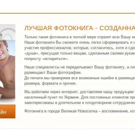
ЛУЧШАЯ ФОТОКНИГА - СОЗДАНН
Только такая фотокнига в полной мере отразит всю Вашу и
Наши фотокниги Вы сможете очень легко сформировать и н
участия профессионалов, которые, согласитесь, хотя и сде
«души», присущая только вещам, сделанным своими рукам
попросту «испариться».
Наши специалисты не переделывают Вашу фотокнигу, а ли
размещают Ваши фотографии.
До печати мы проверяем все возможные ошибки в размеще
размера, формата и прочее.
Мы работаем через интернет, доставляем нашу продукцию
населенный пункт по Украине. Для постоянных клиентов п
заинтересованы в длительном и плодотворном сотрудничес
айн
Фотокнига в городе Великая Новоселка – воспоминание, ко