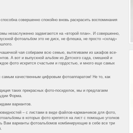
 способна совершенно спокойно вновь раскрасить воспоминания
мы незаслуженно задвигаются на «второй план». И совершенно,
пускной фотоальбом это не диск, не флешка, не просто «склад»
ошлого.
 чашечкой чая собираем всю семью, вытягиваем из шкафов все-
тов. А вот и выпускной альбом из Детского сада, смешной и
аждое фото искрится счастьем и гордостью, и много еще самых
 с самым качественным цифровым фотоаппаратом! Не то, как
адиция таких прекрасных фото-посиделок, мы и предлагаем
удии Форма.
идами вариантов.
овидностей – с листами в виде файлов-карманчиков для фото,
тоальбомы в которых фото крепятся на лист с помощью уголков
ть Вам варианты фотоальбомов комбинирующие в себе все три
.