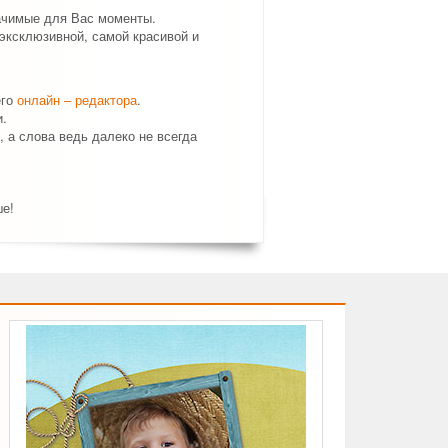
ачимые для Вас моменты.
эксклюзивной, самой красивой и
его
онлайн – редактора
.
.
, а слова ведь далеко не всегда
ше!