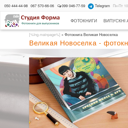
050 444-44-98
067 570-66-06
099 046-77-59
Telegram
Пн-Пт 10
ФОТОКНИГИ
ВИПУСКНІ
[%lng.mainpage%]
»
Фотокнига Великая Новоселка
Великая Новоселка - фоток