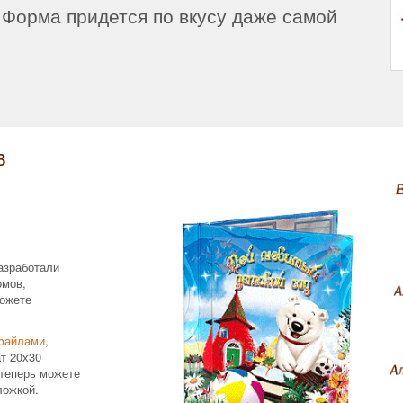
Форма придется по вкусу даже самой
в
азработали
омов,
ожете
файлами
,
т 20х30
теперь можете
ложкой.