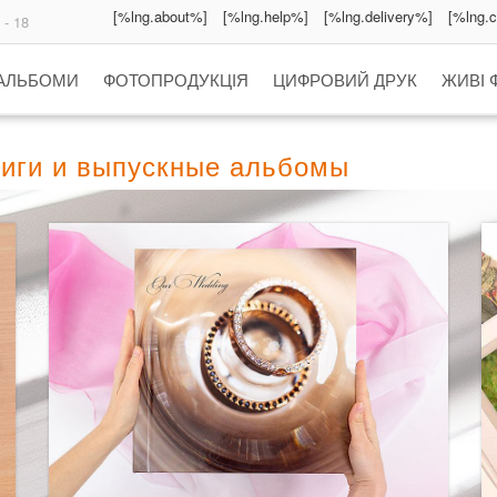
[%lng.about%]
[%lng.help%]
[%lng.delivery%]
[%lng.
 - 18
 АЛЬБОМИ
ФОТОПРОДУКЦІЯ
ЦИФРОВИЙ ДРУК
ЖИВІ 
ниги и выпускные альбомы