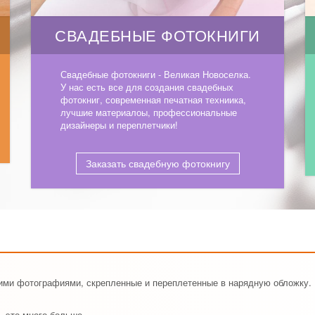
СВАДЕБНЫЕ ФОТОКНИГИ
Свадебные фотокниги - Великая Новоселка.
У нас есть все для создания свадебных
фотокниг, современная печатная техниика,
лучшие материалоы, профессиональные
дизайнеры и переплетчики!
Заказать свадебную фотокнигу
шими фотографиями, скрепленные и переплетенные в нарядную обложку.
, это много больше.