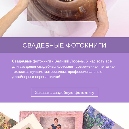
СВАДЕБНЫЕ ФОТОКНИГИ
Свадебные фотокниги - Великий Любень. У нас есть все
для создания свадебных фотокниг, современная печатная
техниика, лучшие материалоы, профессиональные
дизайнеры и переплетчики!
Заказать свадебную фотокнигу