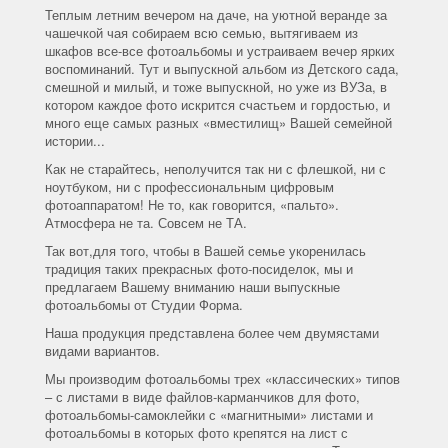
Теплым летним вечером на даче, на уютной веранде за
чашечкой чая собираем всю семью, вытягиваем из
шкафов все-все фотоальбомы и устраиваем вечер ярких
воспоминаний. Тут и выпускной альбом из Детского сада,
смешной и милый, и тоже выпускной, но уже из ВУЗа, в
котором каждое фото искрится счастьем и гордостью, и
много еще самых разных «вместилищ» Вашей семейной
истории...
Как не старайтесь, неполучится так ни с флешкой, ни с
ноутбуком, ни с профессиональным цифровым
фотоаппаратом! Не то, как говорится, «пальто».
Атмосфера не та. Совсем не ТА.
Так вот,для того, чтобы в Вашей семье укоренилась
традиция таких прекрасных фото-посиделок, мы и
предлагаем Вашему вниманию наши выпускные
фотоальбомы от Студии Форма.
Наша продукция представлена более чем двумястами
видами вариантов.
Мы производим фотоальбомы трех «классических» типов
– с листами в виде файлов-карманчиков для фото,
фотоальбомы-самоклейки с «магнитными» листами и
фотоальбомы в которых фото крепятся на лист с