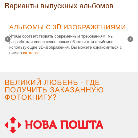
Варианты выпускных альбомов
АЛЬБОМЫ С 3D ИЗОБРАЖЕНИЯМИ
Чтобы соответствовать современным требованиям, мы
разработали совершенно новые обложки для альбомов,
использующие 3D-изображения. Вы можете ознакомиться с
ними в
каталоге.
Возможные типы изделий:
Альбом с файлами
,
Альбомная
крышка
и
Планшет
. Формат 20х30 вертикальный. Помимо
альбомов, вы теперь можете заказать фотокнигу Стандарт с
3D обложкой.
ВЕЛИКИЙ ЛЮБЕНЬ - ГДЕ
ПОЛУЧИТЬ ЗАКАЗАННУЮ
ФОТОКНИГУ?