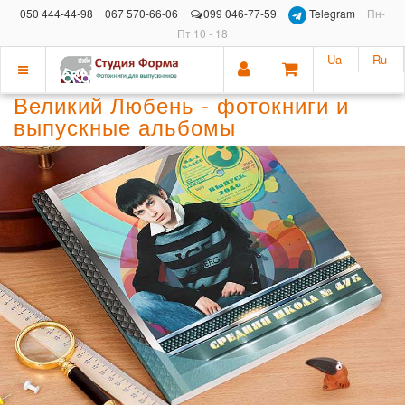
050 444-44-98
067 570-66-06
099 046-77-59
Telegram
Пн-
Пт 10 - 18
Ua
Ru
Показать
Великий Любень - фотокниги и
меню
выпускные альбомы