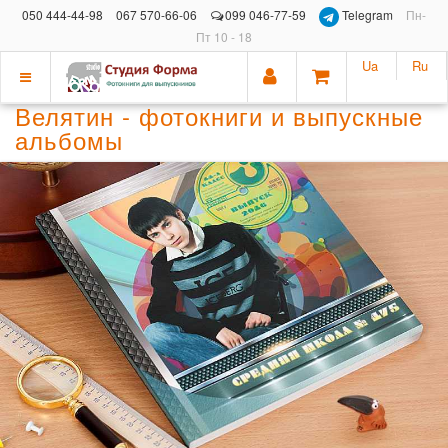
050 444-44-98
067 570-66-06
099 046-77-59
Telegram
Пн-
Пт 10 - 18
Ua
Ru
Показать
Велятин - фотокниги и выпускные
меню
альбомы