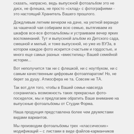
сказать, напрасно, ведь выпускной фотоальбом это не
диск, не флешка, не просто «склад» с фотографиями -
это настоящий Хранитель Вашего прошлого.
Дождливым летним вечером на даче, на уютной веранде
за чашечкой чая собираем всю семью, вытягиваем из
шкафов все-все фотоальбомы и устраиваем вечер ярких
воспоминаний. Тут и выпускной альбом из Детского сада,
смешной и милый, и тоже выпускной, но уже из ВУЗа, в
котором каждое фото искрится счастьем и гордостью, и
много еще самых разных «вместилищ» Вашей семейной
истории...
Вот неполучится так ни с флешкой, ни с ноутбуком, ни с
самым качественным цифровым фотоаппаратом! Но, не
берет за душу. Атмосфера не та. Совсем не ТА.
Так вот,для того, чтобы в Вашей семье навсегда
сохранилась возможность таких прекрасных фото-
посиделок, мы и предлагаем обратить Ваше внимание на
выпускные фотоальбомы от Студии Форма.
Наша продукция представлена более чем двумястами
видами вариантов.
Мы производим фотоальбомы трех «классических»
модификаций – с листами в виде файлов-карманчиков