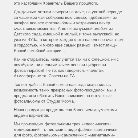
это настоящий Хранитель Вашего прошлого.
Дождливым летним вечером на даче, на уютной веранде
за чашечкой чая собираем всю семью, «добываем» из
шкафов все-все фотоальбомы и устраиваем вечер
счастливых моментов. А вот и выпускной альбом из
Детского сада, смешной и милый, и тоже выпускной, но
уже из ВУЗа, в котором каждое фото наполнено счастьем
и гордостью, и много еще самых разных «вместилищ»
Вашей семейной истории...
Как не старайтесь, неполучится так ни с флешкой, ни с
ноутбуком, ни с самым качественным цифровым
фотоаппаратом! Не то, как говорится, «пальто».
Атмосфера не та. Совсем не ТА.
Так вот,дабы в Вашей семье навсегда сохранилась
возможность таких прекрасных фото-посиделок, мы и
предлагаем обратить Ваше внимание на выпускные
фотоальбомы от Студии Форма.
Наша продукция представлена более чем двумястами
видами вариантов.
Мы производим фотоальбомы трех «классических»
модификаций – с листами в виде файлов-карманчиков
для фото, фотоальбомы-самоклейки с «магнитными»