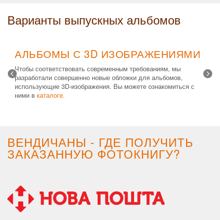
Варианты выпускных альбомов
АЛЬБОМЫ С 3D ИЗОБРАЖЕНИЯМИ
Чтобы соответствовать современным требованиям, мы
разработали совершенно новые обложки для альбомов,
использующие 3D-изображения. Вы можете ознакомиться с
ними в
каталоге.
Возможные типы изделий:
Альбом с файлами
,
Альбомная
крышка
и
Планшет
. Формат 20х30 вертикальный. Помимо
альбомов, вы теперь можете заказать фотокнигу Стандарт с
3D обложкой.
ВЕНДИЧАНЫ - ГДЕ ПОЛУЧИТЬ
ЗАКАЗАННУЮ ФОТОКНИГУ?