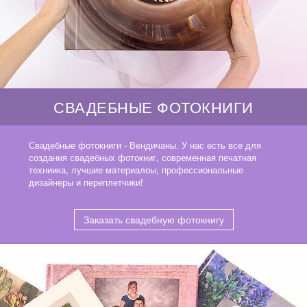
СВАДЕБНЫЕ ФОТОКНИГИ
Свадебные фотокниги - Вендичаны. У нас есть все для
создания свадебных фотокниг, современная печатная
техниика, лучшие материалоы, профессиональные
дизайнеры и переплетчики!
Заказать свадебную фотокнигу