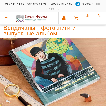
050 444-44-98
067 570-66-06
099 046-77-59
Telegram
Пн-
Пт 10 - 18
Ua
Ru
Показать
Вендичаны - фотокниги и
меню
выпускные альбомы