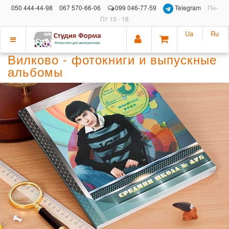
050 444-44-98
067 570-66-06
099 046-77-59
Telegram
Пн-
Пт 10 - 18
Ua
Ru
Показать
Вилково - фотокниги и выпускные
меню
альбомы