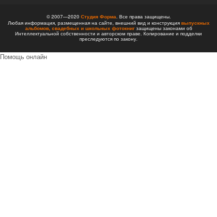
© 2007—2020
Студия Форма
. Все права защищены.
Любая информация, размещенная на сайте, внешний вид и конструкция
выпускных
альбомов,
свадебных и школьных фотокниг
защищены законами об
Интеллектуальной собственности и авторском праве. Копирование и подделки
преследуются по закону.
Помощь онлайн