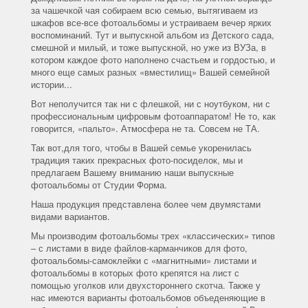
за чашечкой чая собираем всю семью, вытягиваем из
шкафов все-все фотоальбомы и устраиваем вечер ярких
воспоминаний. Тут и выпускной альбом из Детского сада,
смешной и милый, и тоже выпускной, но уже из ВУЗа, в
котором каждое фото наполнено счастьем и гордостью, и
много еще самых разных «вместилищ» Вашей семейной
истории...
Вот неполучится так ни с флешкой, ни с ноутбуком, ни с
профессиональным цифровым фотоаппаратом! Не то, как
говорится, «пальто». Атмосфера не та. Совсем не ТА.
Так вот,для того, чтобы в Вашей семье укоренилась
традиция таких прекрасных фото-посиделок, мы и
предлагаем Вашему вниманию наши выпускные
фотоальбомы от Студии Форма.
Наша продукция представлена более чем двумястами
видами вариантов.
Мы производим фотоальбомы трех «классических» типов
– с листами в виде файлов-карманчиков для фото,
фотоальбомы-самоклейки с «магнитными» листами и
фотоальбомы в которых фото крепятся на лист с
помощью уголков или двухстороннего скотча. Также у
нас имеются варианты фотоальбомов объеденяющие в