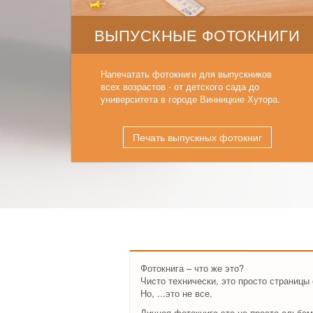
ВЫПУСКНЫЕ ФОТОКНИГИ
Напечатать фотокниги для выпускников
всех возрастов - от детского сада до
университета в городе Винницкие Хутора.
Печать выпускных фотокниг
Фотокнига – что же это?
Чисто технически, это просто страницы
Но, ...это не все.
Личная фотокнига это не просто альбом