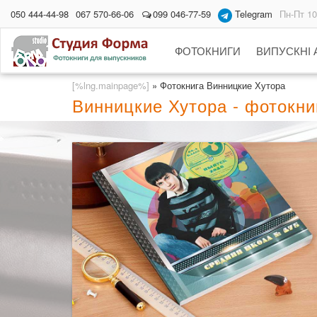
050 444-44-98
067 570-66-06
099 046-77-59
Telegram
Пн-Пт 10
ФОТОКНИГИ
ВИПУСКНІ
[%lng.mainpage%]
»
Фотокнига Винницкие Хутора
Винницкие Хутора - фотокн