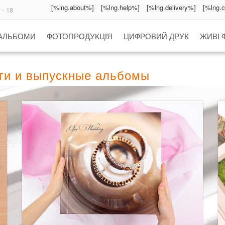
[%lng.about%]
[%lng.help%]
[%lng.delivery%]
[%lng.
 - 18
 АЛЬБОМИ
ФОТОПРОДУКЦІЯ
ЦИФРОВИЙ ДРУК
ЖИВІ 
иги и выпускные альбомы