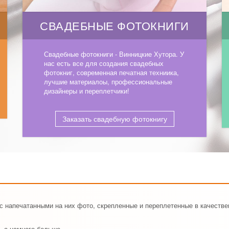
СВАДЕБНЫЕ ФОТОКНИГИ
Свадебные фотокниги - Винницкие Хутора. У
нас есть все для создания свадебных
фотокниг, современная печатная техниика,
лучшие материалоы, профессиональные
дизайнеры и переплетчики!
Заказать свадебную фотокнигу
 с напечатанными на них фото, скрепленные и переплетенные в качеств
, а намного больше.