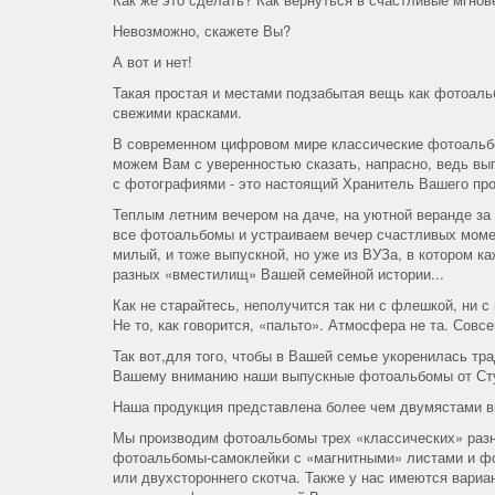
Невозможно, скажете Вы?
А вот и нет!
Такая простая и местами подзабытая вещь как фотоаль
свежими красками.
В современном цифровом мире классические фотоальбо
можем Вам с уверенностью сказать, напрасно, ведь вы
с фотографиями - это настоящий Хранитель Вашего пр
Теплым летним вечером на даче, на уютной веранде за
все фотоальбомы и устраиваем вечер счастливых момен
милый, и тоже выпускной, но уже из ВУЗа, в котором к
разных «вместилищ» Вашей семейной истории...
Как не старайтесь, неполучится так ни с флешкой, ни
Не то, как говорится, «пальто». Атмосфера не та. Совсе
Так вот,для того, чтобы в Вашей семье укоренилась тр
Вашему вниманию наши выпускные фотоальбомы от Ст
Наша продукция представлена более чем двумястами в
Мы производим фотоальбомы трех «классических» разн
фотоальбомы-самоклейки с «магнитными» листами и фо
или двухстороннего скотча. Также у нас имеются вари