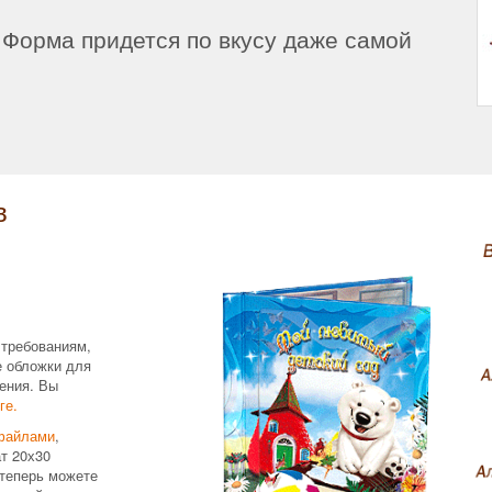
Форма придется по вкусу даже самой
в
 требованиям,
е обложки для
ения. Вы
ге.
файлами
,
т 20х30
теперь можете