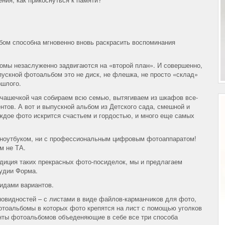
бом способна мгновенно вновь раскрасить воспоминания
мы незаслуженно задвигаются на «второй план». И совершенно,
пускной фотоальбом это не диск, не флешка, не просто «склад»
ошлого.
 чашечкой чая собираем всю семью, вытягиваем из шкафов все-
тов. А вот и выпускной альбом из Детского сада, смешной и
аждое фото искрится счастьем и гордостью, и много еще самых
 с ноутбуком, ни с профессиональным цифровым фотоаппаратом!
м не ТА.
адиция таких прекрасных фото-посиделок, мы и предлагаем
удии Форма.
идами вариантов.
овидностей – с листами в виде файлов-карманчиков для фото,
тоальбомы в которых фото крепятся на лист с помощью уголков
анты фотоальбомов объеденяющие в себе все три способа